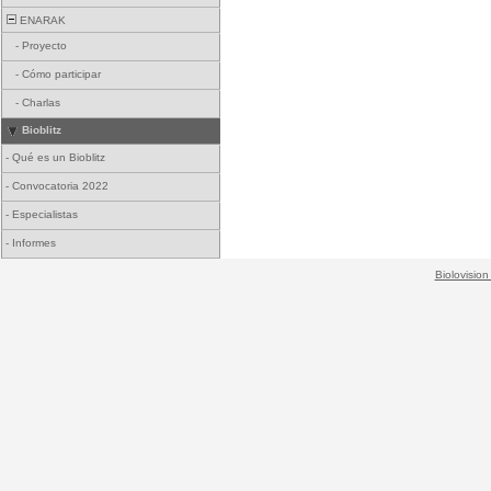
ENARAK
-
Proyecto
-
Cómo participar
-
Charlas
Bioblitz
-
Qué es un Bioblitz
-
Convocatoria 2022
-
Especialistas
-
Informes
Biolovision