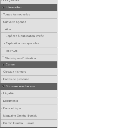
-
Les galeries
Information
-
Toutes les nouvelles
-
Sur votre agenda
Aide
-
Espèces à publication limitée
-
Explication des symboles
-
les FAQs
Statistiques d'utilisation
Cartes
-
Oiseaux nicheurs
-
Cartes de présence
Sur www.ornitho.eus
-
Légalité
-
Documents
-
Code éthique
-
Magazine Ornitho Berriak
-
Premio Ornitho Euskadi