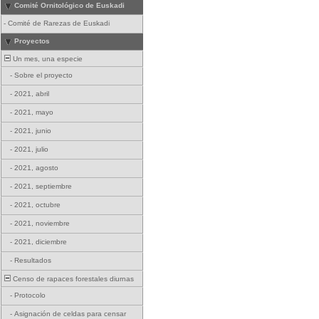
Comité Ornitológico de Euskadi
-
Comité de Rarezas de Euskadi
Proyectos
Un mes, una especie
-
Sobre el proyecto
-
2021, abril
-
2021, mayo
-
2021, junio
-
2021, julio
-
2021, agosto
-
2021, septiembre
-
2021, octubre
-
2021, noviembre
-
2021, diciembre
-
Resultados
Censo de rapaces forestales diurnas
-
Protocolo
-
Asignación de celdas para censar