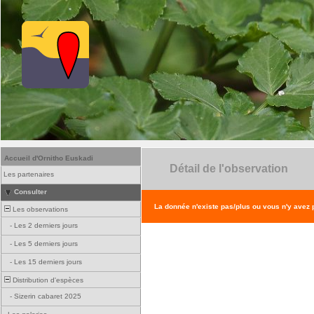
Accueil d'Ornitho Euskadi
Détail de l'observation
Les partenaires
Consulter
La donnée n'existe pas/plus ou vous n'y avez
Les observations
-
Les 2 derniers jours
-
Les 5 derniers jours
-
Les 15 derniers jours
Distribution d'espèces
-
Sizerin cabaret 2025