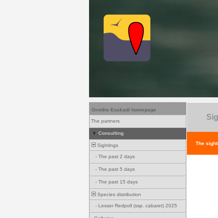
Ornitho Euskadi homepage
Sig
The partners
Consulting
The sight
Sightings
-
The past 2 days
-
The past 5 days
-
The past 15 days
Species distribution
-
Lesser Redpoll (ssp. cabaret) 2025