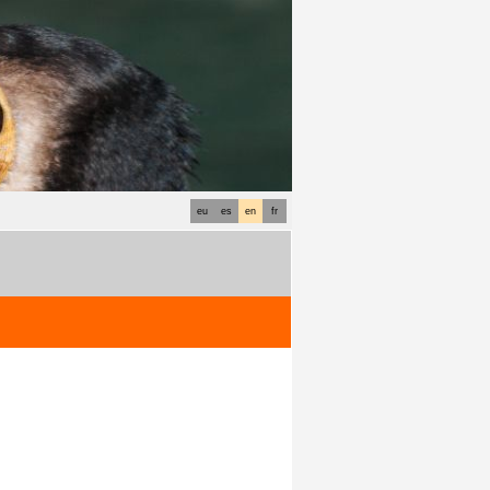
eu
es
en
fr