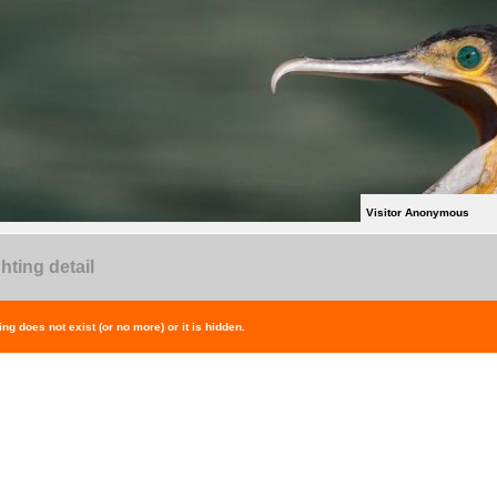
Visitor Anonymous
hting detail
ing does not exist (or no more) or it is hidden.