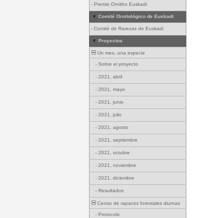
-
Premio Ornitho Euskadi
Comité Ornitológico de Euskadi
-
Comité de Rarezas de Euskadi
Proyectos
Un mes, una especie
-
Sobre el proyecto
-
2021, abril
-
2021, mayo
-
2021, junio
-
2021, julio
-
2021, agosto
-
2021, septiembre
-
2021, octubre
-
2021, noviembre
-
2021, diciembre
-
Resultados
Censo de rapaces forestales diurnas
-
Protocolo