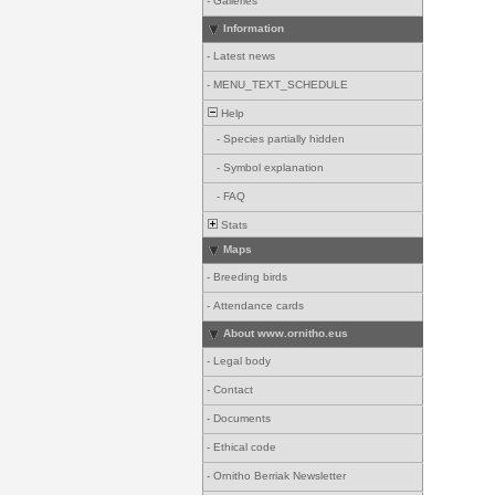
-
Galleries
Information
-
Latest news
-
MENU_TEXT_SCHEDULE
Help
-
Species partially hidden
-
Symbol explanation
-
FAQ
Stats
Maps
-
Breeding birds
-
Attendance cards
About www.ornitho.eus
-
Legal body
-
Contact
-
Documents
-
Ethical code
-
Ornitho Berriak Newsletter