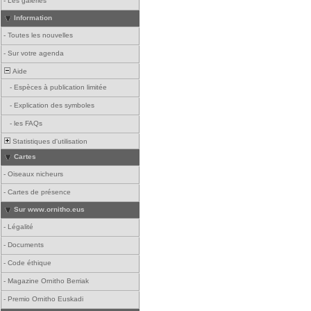
-
Les galeries
Information
-
Toutes les nouvelles
-
Sur votre agenda
Aide
-
Espèces à publication limitée
-
Explication des symboles
-
les FAQs
Statistiques d'utilisation
Cartes
-
Oiseaux nicheurs
-
Cartes de présence
Sur www.ornitho.eus
-
Légalité
-
Documents
-
Code éthique
-
Magazine Ornitho Berriak
-
Premio Ornitho Euskadi