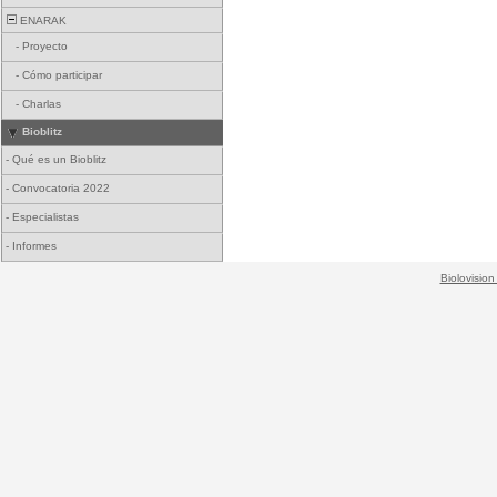
ENARAK
-
Proyecto
-
Cómo participar
-
Charlas
Bioblitz
-
Qué es un Bioblitz
-
Convocatoria 2022
-
Especialistas
-
Informes
Biolovision