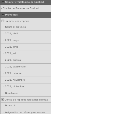
Comité Ornitológico de Euskadi
-
Comité de Rarezas de Euskadi
Proyectos
Un mes, una especie
-
Sobre el proyecto
-
2021, abril
-
2021, mayo
-
2021, junio
-
2021, julio
-
2021, agosto
-
2021, septiembre
-
2021, octubre
-
2021, noviembre
-
2021, diciembre
-
Resultados
Censo de rapaces forestales diurnas
-
Protocolo
-
Asignación de celdas para censar