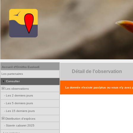
Accueil d'Ornitho Euskadi
Détail de l'observation
Les partenaires
Consulter
La donnée n'existe pas/plus ou vous n'y avez
Les observations
-
Les 2 derniers jours
-
Les 5 derniers jours
-
Les 15 derniers jours
Distribution d'espèces
-
Sizerin cabaret 2025