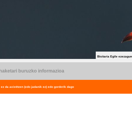
Bisitaria Egile ezezagu
aketari buruzko informazioa
ez da axistitzen (edo jadanik ez) edo gorderik dago