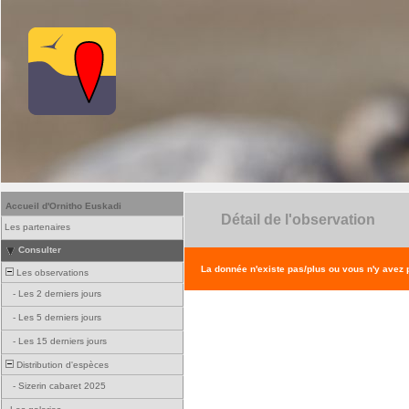
Accueil d'Ornitho Euskadi
Détail de l'observation
Les partenaires
Consulter
La donnée n'existe pas/plus ou vous n'y avez
Les observations
-
Les 2 derniers jours
-
Les 5 derniers jours
-
Les 15 derniers jours
Distribution d'espèces
-
Sizerin cabaret 2025