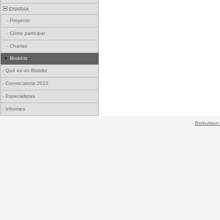
ENARAK
-
Proyecto
-
Cómo participar
-
Charlas
Bioblitz
-
Qué es un Bioblitz
-
Convocatoria 2022
-
Especialistas
-
Informes
Biolovision