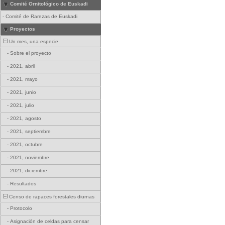
Comité Ornitológico de Euskadi
-
Comité de Rarezas de Euskadi
Proyectos
Un mes, una especie
-
Sobre el proyecto
-
2021, abril
-
2021, mayo
-
2021, junio
-
2021, julio
-
2021, agosto
-
2021, septiembre
-
2021, octubre
-
2021, noviembre
-
2021, diciembre
-
Resultados
Censo de rapaces forestales diurnas
-
Protocolo
-
Asignación de celdas para censar