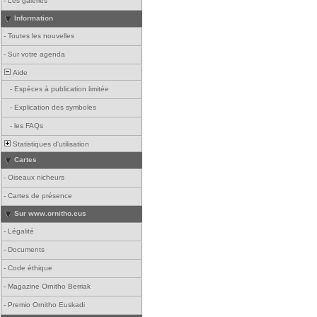
-
Les galeries
Information
-
Toutes les nouvelles
-
Sur votre agenda
Aide
-
Espèces à publication limitée
-
Explication des symboles
-
les FAQs
Statistiques d'utilisation
Cartes
-
Oiseaux nicheurs
-
Cartes de présence
Sur www.ornitho.eus
-
Légalité
-
Documents
-
Code éthique
-
Magazine Ornitho Berriak
-
Premio Ornitho Euskadi