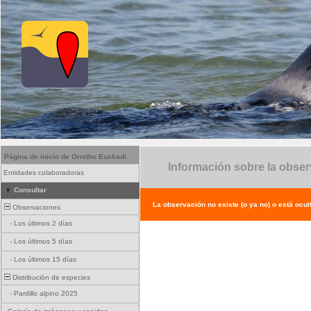
Página de inicio de Ornitho Euskadi
Información sobre la obse
Entidades colaboradoras
Consultar
La observación no existe (o ya no) o está ocul
Observaciones
-
Los últimos 2 días
-
Los últimos 5 días
-
Los últimos 15 días
Distribución de especies
-
Pardillo alpino 2025