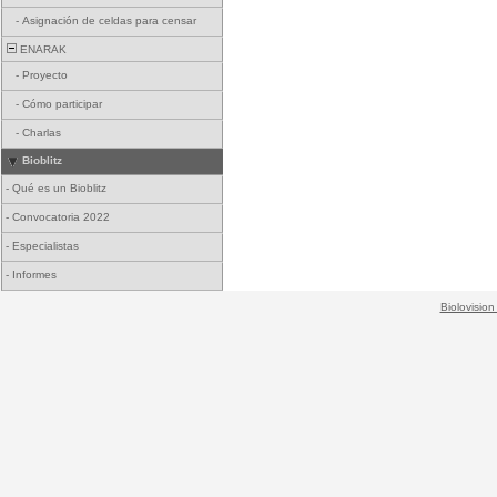
-
Asignación de celdas para censar
ENARAK
-
Proyecto
-
Cómo participar
-
Charlas
Bioblitz
-
Qué es un Bioblitz
-
Convocatoria 2022
-
Especialistas
-
Informes
Biolovision