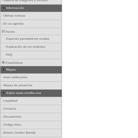
-
Galería de imágenes y sonidos
Información
-
Últimas noticias
-
En su agenda
Ayuda
-
Especies parcialmente ocultas
-
Explicación de los símbolos
-
FAQ
Estadísticas
Mapas
-
Aves nidificantes
-
Mapas de presencia
Sobre www.ornitho.eus
-
Legalidad
-
Contacto
-
Documentos
-
Código ético
-
Boletín Ornitho Berriak