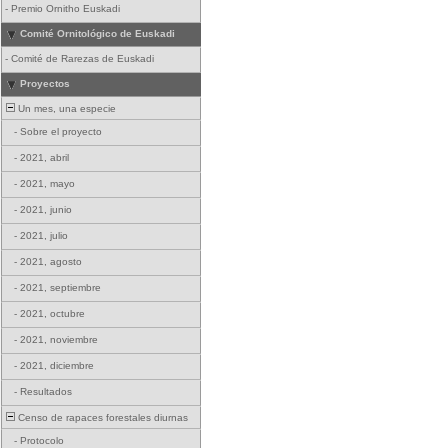
-
Premio Ornitho Euskadi
Comité Ornitológico de Euskadi
-
Comité de Rarezas de Euskadi
Proyectos
Un mes, una especie
-
Sobre el proyecto
-
2021, abril
-
2021, mayo
-
2021, junio
-
2021, julio
-
2021, agosto
-
2021, septiembre
-
2021, octubre
-
2021, noviembre
-
2021, diciembre
-
Resultados
Censo de rapaces forestales diurnas
-
Protocolo