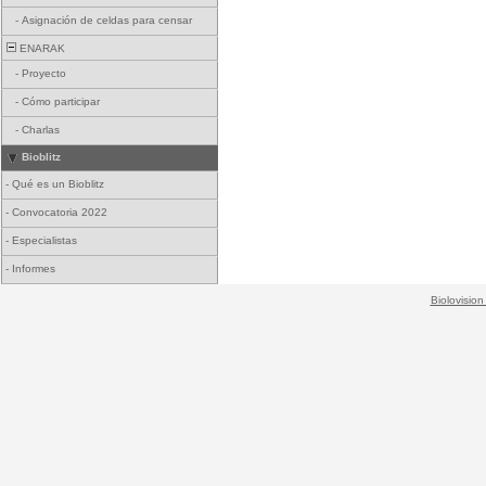
-
Asignación de celdas para censar
ENARAK
-
Proyecto
-
Cómo participar
-
Charlas
Bioblitz
-
Qué es un Bioblitz
-
Convocatoria 2022
-
Especialistas
-
Informes
Biolovision