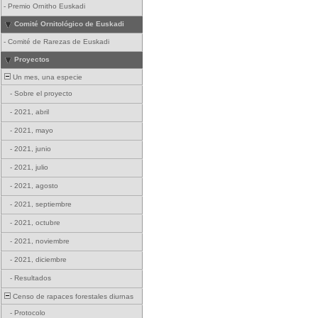
-
Premio Ornitho Euskadi
Comité Ornitológico de Euskadi
-
Comité de Rarezas de Euskadi
Proyectos
Un mes, una especie
-
Sobre el proyecto
-
2021, abril
-
2021, mayo
-
2021, junio
-
2021, julio
-
2021, agosto
-
2021, septiembre
-
2021, octubre
-
2021, noviembre
-
2021, diciembre
-
Resultados
Censo de rapaces forestales diurnas
-
Protocolo