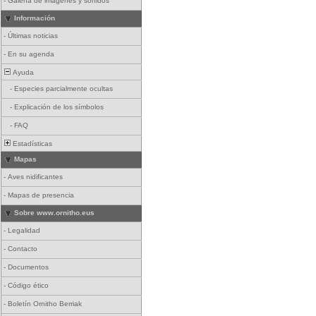
-
Galería de imágenes y sonidos
Información
-
Últimas noticias
-
En su agenda
Ayuda
-
Especies parcialmente ocultas
-
Explicación de los símbolos
-
FAQ
Estadísticas
Mapas
-
Aves nidificantes
-
Mapas de presencia
Sobre www.ornitho.eus
-
Legalidad
-
Contacto
-
Documentos
-
Código ético
-
Boletín Ornitho Berriak