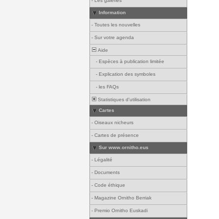
-
Les galeries
Information
-
Toutes les nouvelles
-
Sur votre agenda
Aide
-
Espèces à publication limitée
-
Explication des symboles
-
les FAQs
Statistiques d'utilisation
Cartes
-
Oiseaux nicheurs
-
Cartes de présence
Sur www.ornitho.eus
-
Légalité
-
Documents
-
Code éthique
-
Magazine Ornitho Berriak
-
Premio Ornitho Euskadi