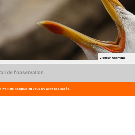
Visiteur Anonyme
ail de l'observation
 n'existe pas/plus ou vous n'y avez pas accès.