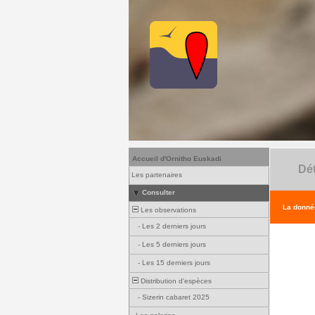
Accueil d'Ornitho Euskadi
Dét
Les partenaires
Consulter
La donnée
Les observations
-
Les 2 derniers jours
-
Les 5 derniers jours
-
Les 15 derniers jours
Distribution d'espèces
-
Sizerin cabaret 2025