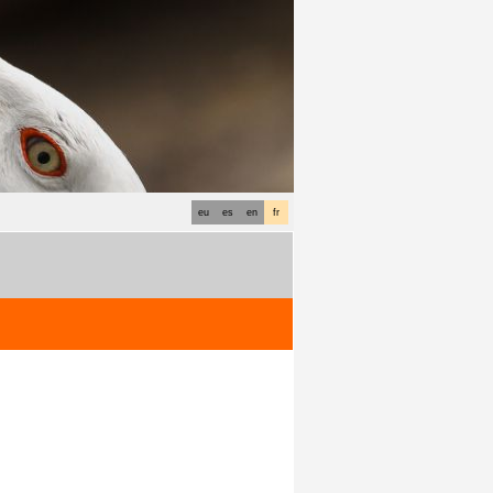
eu
es
en
fr