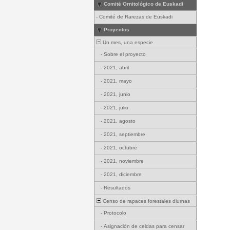
Comité Ornitológico de Euskadi
-
Comité de Rarezas de Euskadi
Proyectos
Un mes, una especie
-
Sobre el proyecto
-
2021, abril
-
2021, mayo
-
2021, junio
-
2021, julio
-
2021, agosto
-
2021, septiembre
-
2021, octubre
-
2021, noviembre
-
2021, diciembre
-
Resultados
Censo de rapaces forestales diurnas
-
Protocolo
-
Asignación de celdas para censar