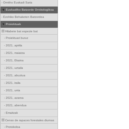
-
Ornitho Euskadi Saria
Euskadiko Batzorde Ornitologikoa
-
Ezohiko Behaketen Batzordea
Proiektuak
Hilabete bat espezie bat
-
Proiektuari buruz
-
2021, apirila
-
2021, maiatza
-
2021, Ekaina
-
2021, uztaila
-
2021, abuztua
-
2021, iraila
-
2021, urria
-
2021, azaroa
-
2021, abendua
-
Emaitzak
Censo de rapaces forestales diurnas
-
Protokoloa