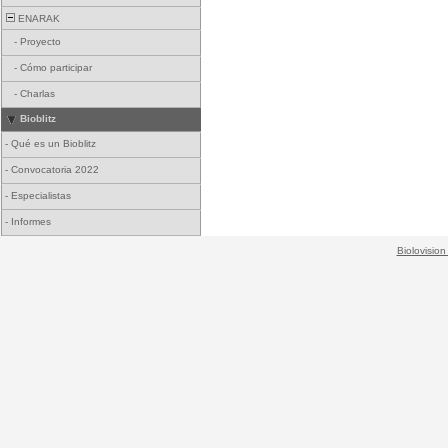
ENARAK
-
Proyecto
-
Cómo participar
-
Charlas
Bioblitz
-
Qué es un Bioblitz
-
Convocatoria 2022
-
Especialistas
-
Informes
Biolovision