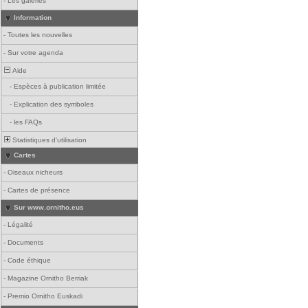
-
Les galeries
Information
-
Toutes les nouvelles
-
Sur votre agenda
Aide
-
Espèces à publication limitée
-
Explication des symboles
-
les FAQs
Statistiques d'utilisation
Cartes
-
Oiseaux nicheurs
-
Cartes de présence
Sur www.ornitho.eus
-
Légalité
-
Documents
-
Code éthique
-
Magazine Ornitho Berriak
-
Premio Ornitho Euskadi