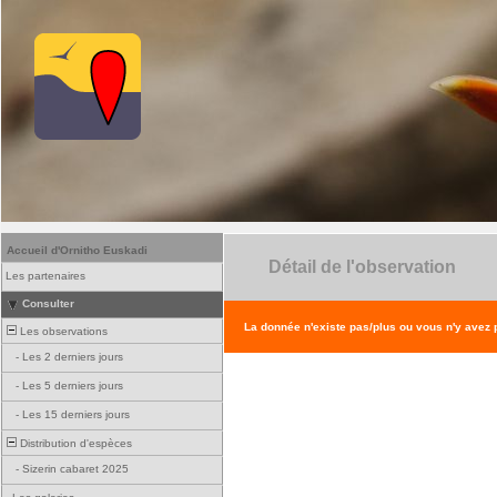
Accueil d'Ornitho Euskadi
Détail de l'observation
Les partenaires
Consulter
La donnée n'existe pas/plus ou vous n'y avez
Les observations
-
Les 2 derniers jours
-
Les 5 derniers jours
-
Les 15 derniers jours
Distribution d'espèces
-
Sizerin cabaret 2025