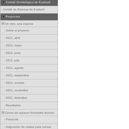
Comité Ornitológico de Euskadi
-
Comité de Rarezas de Euskadi
Proyectos
Un mes, una especie
-
Sobre el proyecto
-
2021, abril
-
2021, mayo
-
2021, junio
-
2021, julio
-
2021, agosto
-
2021, septiembre
-
2021, octubre
-
2021, noviembre
-
2021, diciembre
-
Resultados
Censo de rapaces forestales diurnas
-
Protocolo
-
Asignación de celdas para censar