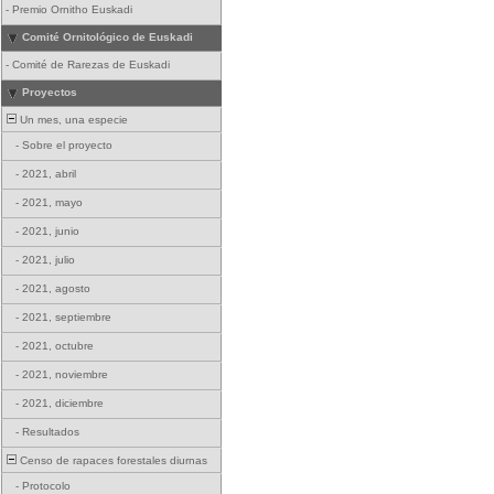
-
Premio Ornitho Euskadi
Comité Ornitológico de Euskadi
-
Comité de Rarezas de Euskadi
Proyectos
Un mes, una especie
-
Sobre el proyecto
-
2021, abril
-
2021, mayo
-
2021, junio
-
2021, julio
-
2021, agosto
-
2021, septiembre
-
2021, octubre
-
2021, noviembre
-
2021, diciembre
-
Resultados
Censo de rapaces forestales diurnas
-
Protocolo