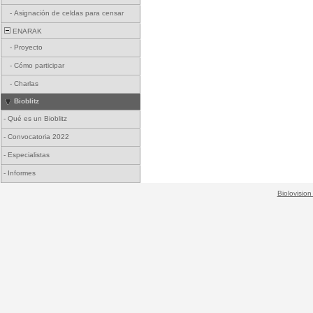
-
Asignación de celdas para censar
ENARAK
-
Proyecto
-
Cómo participar
-
Charlas
Bioblitz
-
Qué es un Bioblitz
-
Convocatoria 2022
-
Especialistas
-
Informes
Biolovision