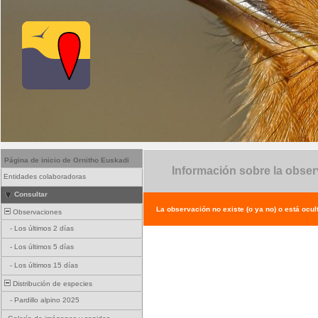
Página de inicio de Ornitho Euskadi
Información sobre la obse
Entidades colaboradoras
Consultar
La observación no existe (o ya no) o está ocul
Observaciones
-
Los últimos 2 días
-
Los últimos 5 días
-
Los últimos 15 días
Distribución de especies
-
Pardillo alpino 2025