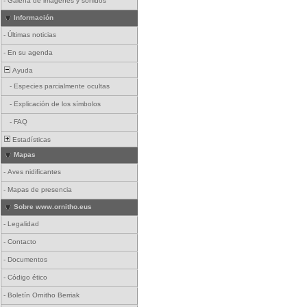
-
Galería de imágenes y sonidos
Información
-
Últimas noticias
-
En su agenda
Ayuda
-
Especies parcialmente ocultas
-
Explicación de los símbolos
-
FAQ
Estadísticas
Mapas
-
Aves nidificantes
-
Mapas de presencia
Sobre www.ornitho.eus
-
Legalidad
-
Contacto
-
Documentos
-
Código ético
-
Boletín Ornitho Berriak