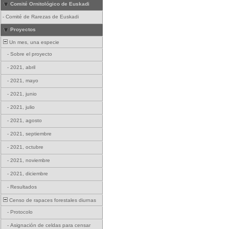
Comité Ornitológico de Euskadi
-
Comité de Rarezas de Euskadi
Proyectos
Un mes, una especie
-
Sobre el proyecto
-
2021, abril
-
2021, mayo
-
2021, junio
-
2021, julio
-
2021, agosto
-
2021, septiembre
-
2021, octubre
-
2021, noviembre
-
2021, diciembre
-
Resultados
Censo de rapaces forestales diurnas
-
Protocolo
-
Asignación de celdas para censar