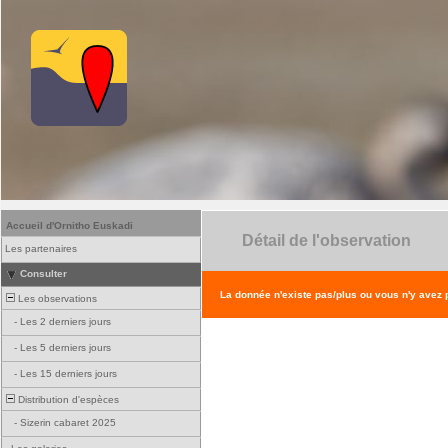
Accueil d'Ornitho Euskadi
Détail de l'observation
Les partenaires
Consulter
La donnée n'existe pas/plus ou vous n'y avez
Les observations
-
Les 2 derniers jours
-
Les 5 derniers jours
-
Les 15 derniers jours
Distribution d'espèces
-
Sizerin cabaret 2025