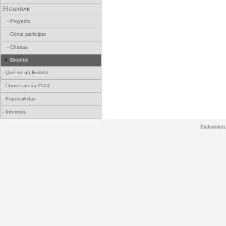
ENARAK
-
Proyecto
-
Cómo participar
-
Charlas
Bioblitz
-
Qué es un Bioblitz
-
Convocatoria 2022
-
Especialistas
-
Informes
Biolovision