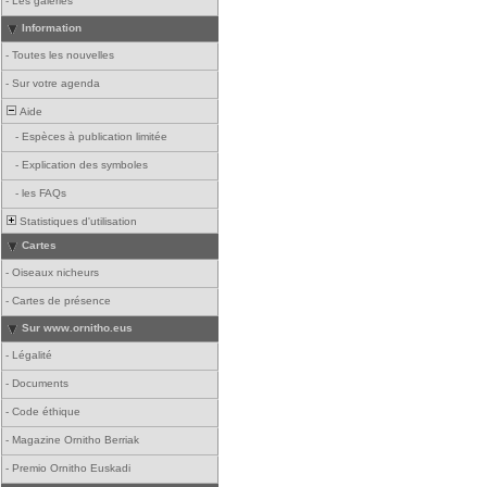
-
Les galeries
Information
-
Toutes les nouvelles
-
Sur votre agenda
Aide
-
Espèces à publication limitée
-
Explication des symboles
-
les FAQs
Statistiques d'utilisation
Cartes
-
Oiseaux nicheurs
-
Cartes de présence
Sur www.ornitho.eus
-
Légalité
-
Documents
-
Code éthique
-
Magazine Ornitho Berriak
-
Premio Ornitho Euskadi