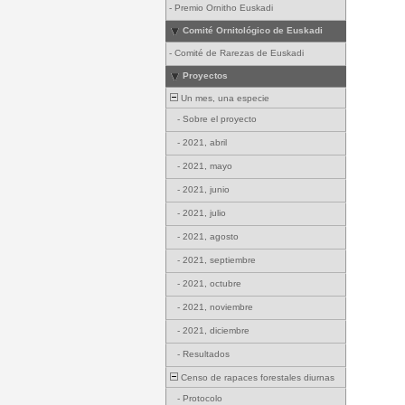
-
Premio Ornitho Euskadi
Comité Ornitológico de Euskadi
-
Comité de Rarezas de Euskadi
Proyectos
Un mes, una especie
-
Sobre el proyecto
-
2021, abril
-
2021, mayo
-
2021, junio
-
2021, julio
-
2021, agosto
-
2021, septiembre
-
2021, octubre
-
2021, noviembre
-
2021, diciembre
-
Resultados
Censo de rapaces forestales diurnas
-
Protocolo