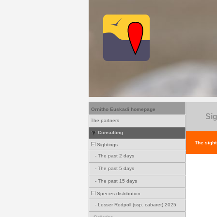
Ornitho Euskadi homepage
Sig
The partners
Consulting
The sight
Sightings
-
The past 2 days
-
The past 5 days
-
The past 15 days
Species distribution
-
Lesser Redpoll (ssp. cabaret) 2025