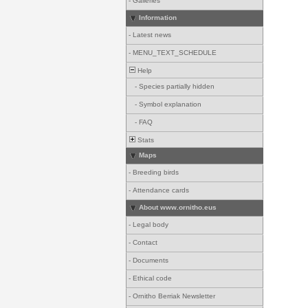
-
Galleries
Information
-
Latest news
-
MENU_TEXT_SCHEDULE
Help
-
Species partially hidden
-
Symbol explanation
-
FAQ
Stats
Maps
-
Breeding birds
-
Attendance cards
About www.ornitho.eus
-
Legal body
-
Contact
-
Documents
-
Ethical code
-
Ornitho Berriak Newsletter