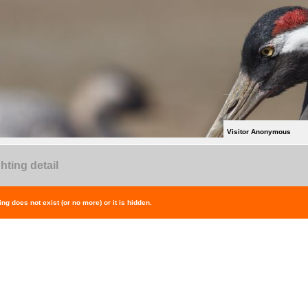
Visitor Anonymous
hting detail
ing does not exist (or no more) or it is hidden.