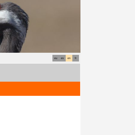
eu
es
en
fr