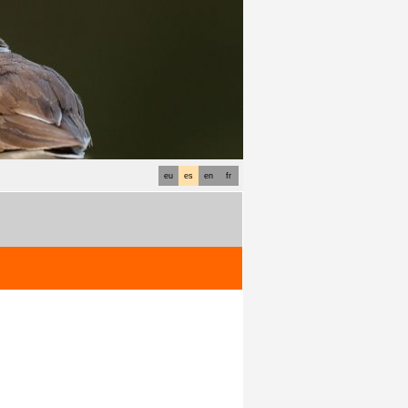
eu
es
en
fr