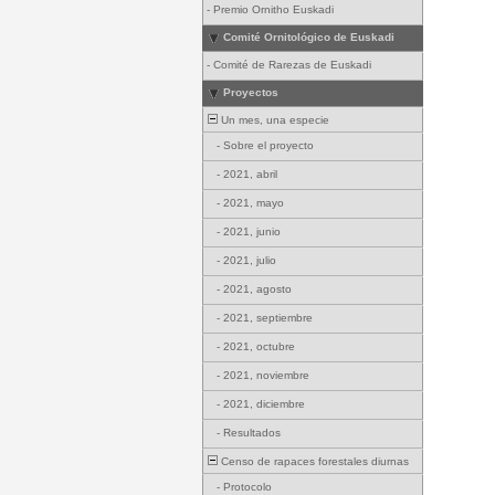
-
Premio Ornitho Euskadi
Comité Ornitológico de Euskadi
-
Comité de Rarezas de Euskadi
Proyectos
Un mes, una especie
-
Sobre el proyecto
-
2021, abril
-
2021, mayo
-
2021, junio
-
2021, julio
-
2021, agosto
-
2021, septiembre
-
2021, octubre
-
2021, noviembre
-
2021, diciembre
-
Resultados
Censo de rapaces forestales diurnas
-
Protocolo