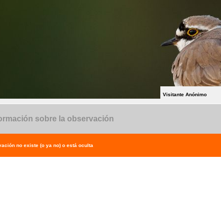
Visitante Anónimo
ormación sobre la observación
ación no existe (o ya no) o está oculta