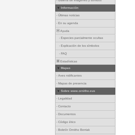
-
Galería de imágenes y sonidos
Información
-
Últimas noticias
-
En su agenda
Ayuda
-
Especies parcialmente ocultas
-
Explicación de los símbolos
-
FAQ
Estadísticas
Mapas
-
Aves nidificantes
-
Mapas de presencia
Sobre www.ornitho.eus
-
Legalidad
-
Contacto
-
Documentos
-
Código ético
-
Boletín Ornitho Berriak