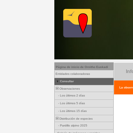
Página de inicio de Ornitho Euskadi
Inf
Entidades colaboradoras
Consultar
La observ
Observaciones
-
Los últimos 2 días
-
Los últimos 5 días
-
Los últimos 15 días
Distribución de especies
-
Pardillo alpino 2025