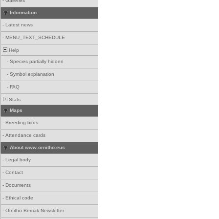
-
Galleries
Information
-
Latest news
-
MENU_TEXT_SCHEDULE
Help
-
Species partially hidden
-
Symbol explanation
-
FAQ
Stats
Maps
-
Breeding birds
-
Attendance cards
About www.ornitho.eus
-
Legal body
-
Contact
-
Documents
-
Ethical code
-
Ornitho Berriak Newsletter