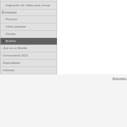
-
Asignación de celdas para censar
ENARAK
-
Proyecto
-
Cómo participar
-
Charlas
Bioblitz
-
Qué es un Bioblitz
-
Convocatoria 2022
-
Especialistas
-
Informes
Biolovision