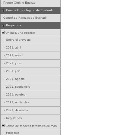
-
Premio Ornitho Euskadi
Comité Ornitológico de Euskadi
-
Comité de Rarezas de Euskadi
Proyectos
Un mes, una especie
-
Sobre el proyecto
-
2021, abril
-
2021, mayo
-
2021, junio
-
2021, julio
-
2021, agosto
-
2021, septiembre
-
2021, octubre
-
2021, noviembre
-
2021, diciembre
-
Resultados
Censo de rapaces forestales diurnas
-
Protocolo