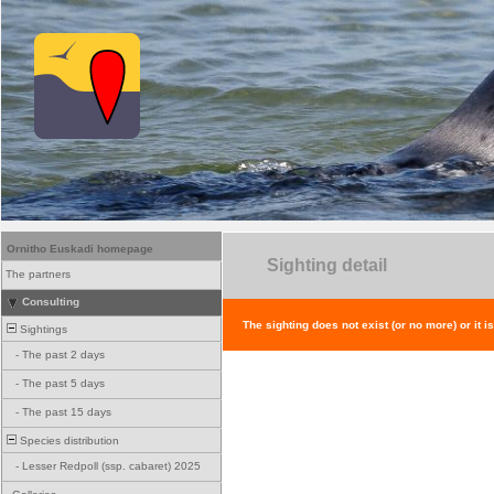
Ornitho Euskadi homepage
Sighting detail
The partners
Consulting
The sighting does not exist (or no more) or it i
Sightings
-
The past 2 days
-
The past 5 days
-
The past 15 days
Species distribution
-
Lesser Redpoll (ssp. cabaret) 2025