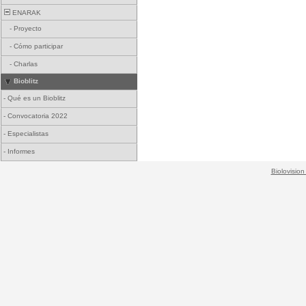
ENARAK
-
Proyecto
-
Cómo participar
-
Charlas
Bioblitz
-
Qué es un Bioblitz
-
Convocatoria 2022
-
Especialistas
-
Informes
Biolovision