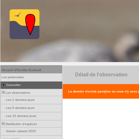
Accueil d'Ornitho Euskadi
Détail de l'observation
Les partenaires
Consulter
La donnée n'existe pas/plus ou vous n'y avez
Les observations
-
Les 2 derniers jours
-
Les 5 derniers jours
-
Les 15 derniers jours
Distribution d'espèces
-
Sizerin cabaret 2025