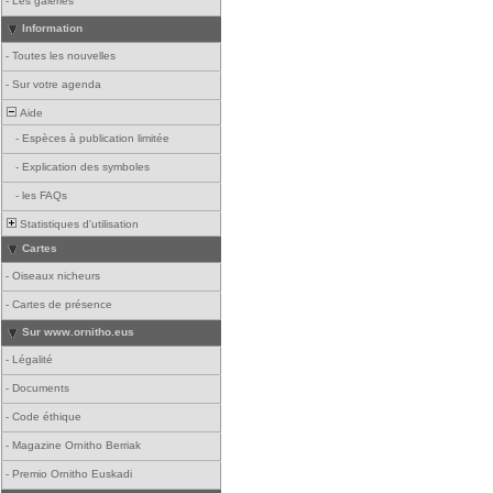
-
Les galeries
Information
-
Toutes les nouvelles
-
Sur votre agenda
Aide
-
Espèces à publication limitée
-
Explication des symboles
-
les FAQs
Statistiques d'utilisation
Cartes
-
Oiseaux nicheurs
-
Cartes de présence
Sur www.ornitho.eus
-
Légalité
-
Documents
-
Code éthique
-
Magazine Ornitho Berriak
-
Premio Ornitho Euskadi