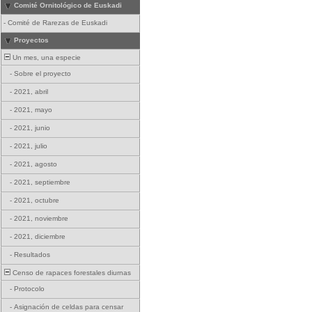
Comité Ornitológico de Euskadi
-
Comité de Rarezas de Euskadi
Proyectos
Un mes, una especie
-
Sobre el proyecto
-
2021, abril
-
2021, mayo
-
2021, junio
-
2021, julio
-
2021, agosto
-
2021, septiembre
-
2021, octubre
-
2021, noviembre
-
2021, diciembre
-
Resultados
Censo de rapaces forestales diurnas
-
Protocolo
-
Asignación de celdas para censar