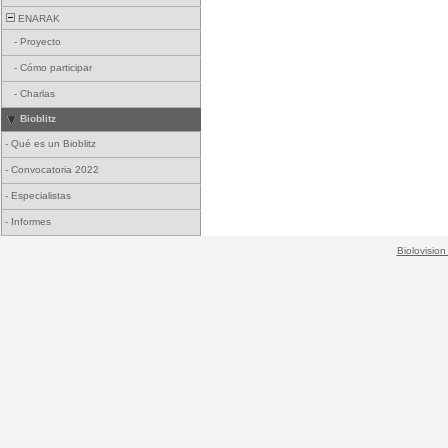
ENARAK
-
Proyecto
-
Cómo participar
-
Charlas
Bioblitz
-
Qué es un Bioblitz
-
Convocatoria 2022
-
Especialistas
-
Informes
Biolovision