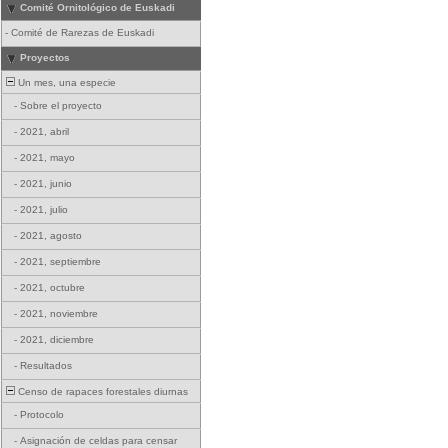
Comité Ornitológico de Euskadi
-
Comité de Rarezas de Euskadi
Proyectos
Un mes, una especie
-
Sobre el proyecto
-
2021, abril
-
2021, mayo
-
2021, junio
-
2021, julio
-
2021, agosto
-
2021, septiembre
-
2021, octubre
-
2021, noviembre
-
2021, diciembre
-
Resultados
Censo de rapaces forestales diurnas
-
Protocolo
-
Asignación de celdas para censar