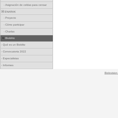
-
Asignación de celdas para censar
ENARAK
-
Proyecto
-
Cómo participar
-
Charlas
Bioblitz
-
Qué es un Bioblitz
-
Convocatoria 2022
-
Especialistas
-
Informes
Biolovision