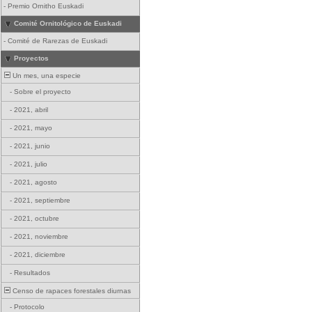
-
Premio Ornitho Euskadi
Comité Ornitológico de Euskadi
-
Comité de Rarezas de Euskadi
Proyectos
Un mes, una especie
-
Sobre el proyecto
-
2021, abril
-
2021, mayo
-
2021, junio
-
2021, julio
-
2021, agosto
-
2021, septiembre
-
2021, octubre
-
2021, noviembre
-
2021, diciembre
-
Resultados
Censo de rapaces forestales diurnas
-
Protocolo