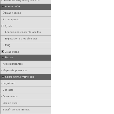
-
Galería de imágenes y sonidos
Información
-
Últimas noticias
-
En su agenda
Ayuda
-
Especies parcialmente ocultas
-
Explicación de los símbolos
-
FAQ
Estadísticas
Mapas
-
Aves nidificantes
-
Mapas de presencia
Sobre www.ornitho.eus
-
Legalidad
-
Contacto
-
Documentos
-
Código ético
-
Boletín Ornitho Berriak