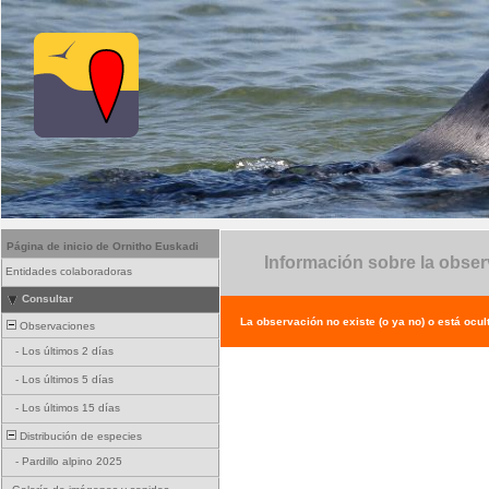
Página de inicio de Ornitho Euskadi
Información sobre la obse
Entidades colaboradoras
Consultar
La observación no existe (o ya no) o está ocul
Observaciones
-
Los últimos 2 días
-
Los últimos 5 días
-
Los últimos 15 días
Distribución de especies
-
Pardillo alpino 2025