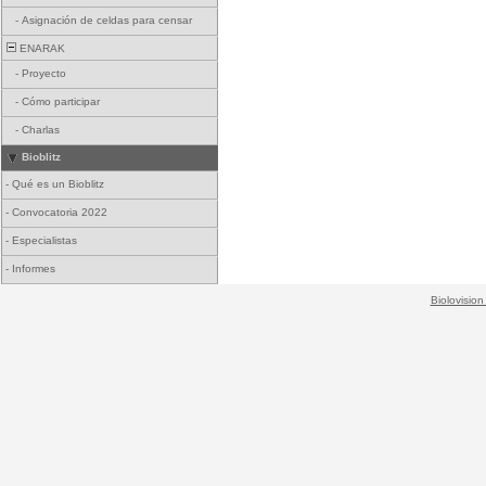
-
Asignación de celdas para censar
ENARAK
-
Proyecto
-
Cómo participar
-
Charlas
Bioblitz
-
Qué es un Bioblitz
-
Convocatoria 2022
-
Especialistas
-
Informes
Biolovision