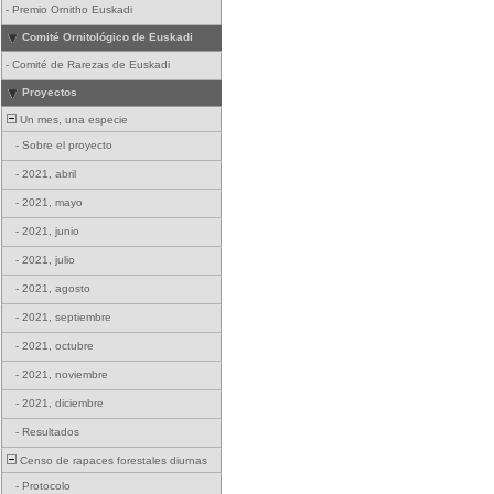
-
Premio Ornitho Euskadi
Comité Ornitológico de Euskadi
-
Comité de Rarezas de Euskadi
Proyectos
Un mes, una especie
-
Sobre el proyecto
-
2021, abril
-
2021, mayo
-
2021, junio
-
2021, julio
-
2021, agosto
-
2021, septiembre
-
2021, octubre
-
2021, noviembre
-
2021, diciembre
-
Resultados
Censo de rapaces forestales diurnas
-
Protocolo