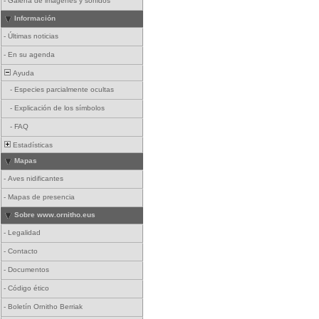
-
Galería de imágenes y sonidos
Información
-
Últimas noticias
-
En su agenda
Ayuda
-
Especies parcialmente ocultas
-
Explicación de los símbolos
-
FAQ
Estadísticas
Mapas
-
Aves nidificantes
-
Mapas de presencia
Sobre www.ornitho.eus
-
Legalidad
-
Contacto
-
Documentos
-
Código ético
-
Boletín Ornitho Berriak