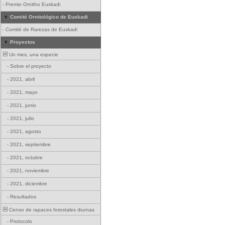
-
Premio Ornitho Euskadi
Comité Ornitológico de Euskadi
-
Comité de Rarezas de Euskadi
Proyectos
Un mes, una especie
-
Sobre el proyecto
-
2021, abril
-
2021, mayo
-
2021, junio
-
2021, julio
-
2021, agosto
-
2021, septiembre
-
2021, octubre
-
2021, noviembre
-
2021, diciembre
-
Resultados
Censo de rapaces forestales diurnas
-
Protocolo