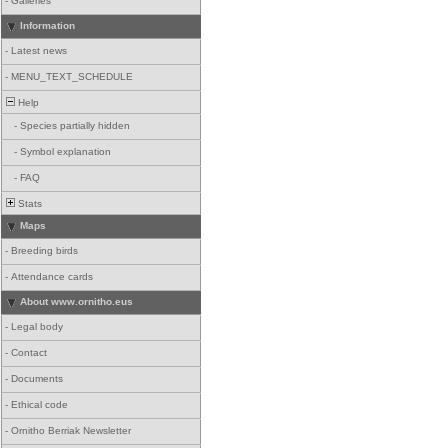
-
Galleries
Information
-
Latest news
-
MENU_TEXT_SCHEDULE
Help
-
Species partially hidden
-
Symbol explanation
-
FAQ
Stats
Maps
-
Breeding birds
-
Attendance cards
About www.ornitho.eus
-
Legal body
-
Contact
-
Documents
-
Ethical code
-
Ornitho Berriak Newsletter