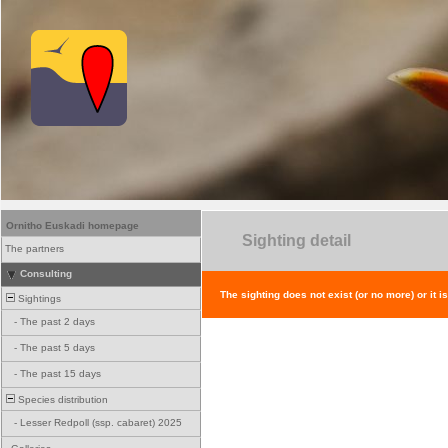
Ornitho Euskadi homepage
Sighting detail
The partners
Consulting
The sighting does not exist (or no more) or it i
Sightings
-
The past 2 days
-
The past 5 days
-
The past 15 days
Species distribution
-
Lesser Redpoll (ssp. cabaret) 2025