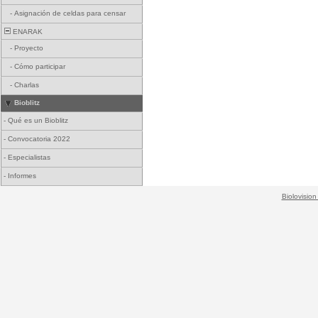
-
Asignación de celdas para censar
ENARAK
-
Proyecto
-
Cómo participar
-
Charlas
Bioblitz
-
Qué es un Bioblitz
-
Convocatoria 2022
-
Especialistas
-
Informes
Biolovision