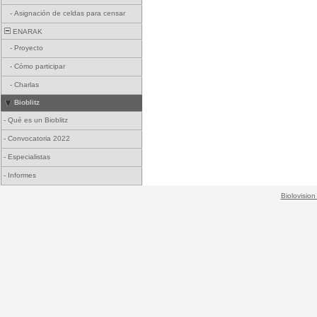
-
Asignación de celdas para censar
ENARAK
-
Proyecto
-
Cómo participar
-
Charlas
Bioblitz
-
Qué es un Bioblitz
-
Convocatoria 2022
-
Especialistas
-
Informes
Biolovision