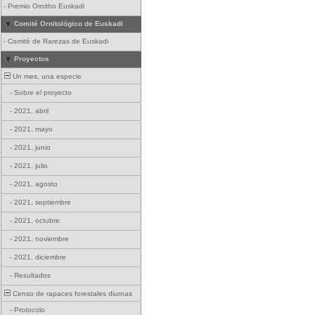
-
Premio Ornitho Euskadi
Comité Ornitológico de Euskadi
-
Comité de Rarezas de Euskadi
Proyectos
Un mes, una especie
-
Sobre el proyecto
-
2021, abril
-
2021, mayo
-
2021, junio
-
2021, julio
-
2021, agosto
-
2021, septiembre
-
2021, octubre
-
2021, noviembre
-
2021, diciembre
-
Resultados
Censo de rapaces forestales diurnas
-
Protocolo