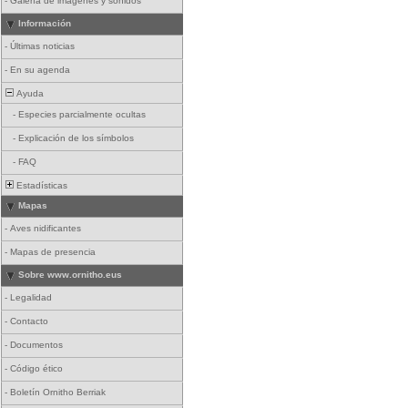
-
Galería de imágenes y sonidos
Información
-
Últimas noticias
-
En su agenda
Ayuda
-
Especies parcialmente ocultas
-
Explicación de los símbolos
-
FAQ
Estadísticas
Mapas
-
Aves nidificantes
-
Mapas de presencia
Sobre www.ornitho.eus
-
Legalidad
-
Contacto
-
Documentos
-
Código ético
-
Boletín Ornitho Berriak