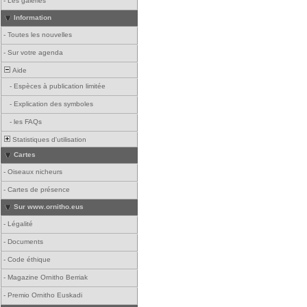
-
Les galeries
Information
-
Toutes les nouvelles
-
Sur votre agenda
Aide
-
Espèces à publication limitée
-
Explication des symboles
-
les FAQs
Statistiques d'utilisation
Cartes
-
Oiseaux nicheurs
-
Cartes de présence
Sur www.ornitho.eus
-
Légalité
-
Documents
-
Code éthique
-
Magazine Ornitho Berriak
-
Premio Ornitho Euskadi