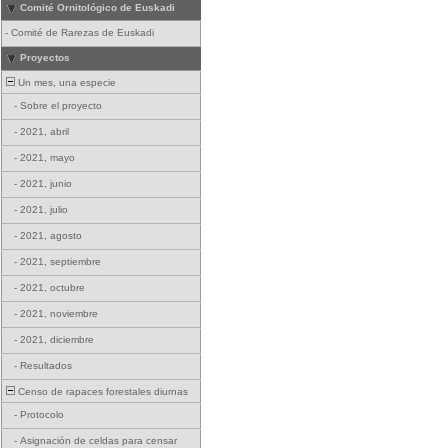
Comité Ornitológico de Euskadi
-
Comité de Rarezas de Euskadi
Proyectos
Un mes, una especie
-
Sobre el proyecto
-
2021, abril
-
2021, mayo
-
2021, junio
-
2021, julio
-
2021, agosto
-
2021, septiembre
-
2021, octubre
-
2021, noviembre
-
2021, diciembre
-
Resultados
Censo de rapaces forestales diurnas
-
Protocolo
-
Asignación de celdas para censar