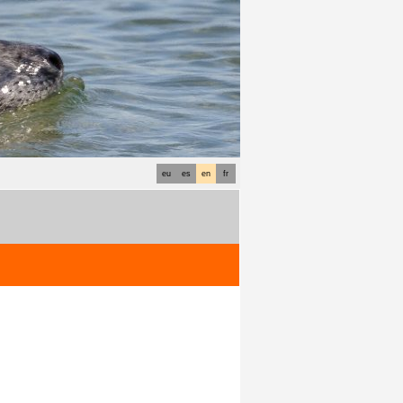
eu
es
en
fr