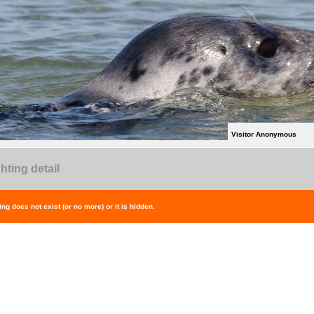
Visitor Anonymous
hting detail
ing does not exist (or no more) or it is hidden.