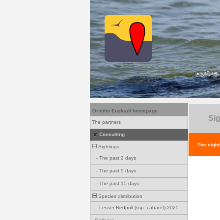
Ornitho Euskadi homepage
Sig
The partners
Consulting
The sight
Sightings
-
The past 2 days
-
The past 5 days
-
The past 15 days
Species distribution
-
Lesser Redpoll (ssp. cabaret) 2025