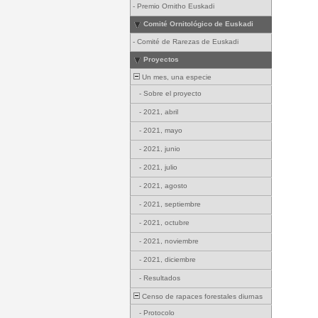
-
Premio Ornitho Euskadi
Comité Ornitológico de Euskadi
-
Comité de Rarezas de Euskadi
Proyectos
Un mes, una especie
-
Sobre el proyecto
-
2021, abril
-
2021, mayo
-
2021, junio
-
2021, julio
-
2021, agosto
-
2021, septiembre
-
2021, octubre
-
2021, noviembre
-
2021, diciembre
-
Resultados
Censo de rapaces forestales diurnas
-
Protocolo