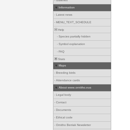
-
Galleries
Information
-
Latest news
-
MENU_TEXT_SCHEDULE
Help
-
Species partially hidden
-
Symbol explanation
-
FAQ
Stats
Maps
-
Breeding birds
-
Attendance cards
About www.ornitho.eus
-
Legal body
-
Contact
-
Documents
-
Ethical code
-
Ornitho Berriak Newsletter