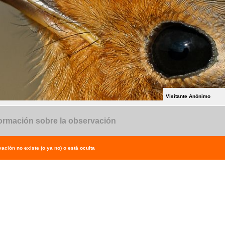
Visitante Anónimo
ormación sobre la observación
ación no existe (o ya no) o está oculta