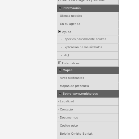
-
Galería de imágenes y sonidos
Información
-
Últimas noticias
-
En su agenda
Ayuda
-
Especies parcialmente ocultas
-
Explicación de los símbolos
-
FAQ
Estadísticas
Mapas
-
Aves nidificantes
-
Mapas de presencia
Sobre www.ornitho.eus
-
Legalidad
-
Contacto
-
Documentos
-
Código ético
-
Boletín Ornitho Berriak