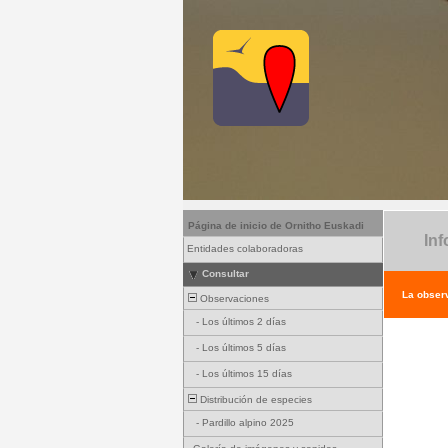
Página de inicio de Ornitho Euskadi
Inf
Entidades colaboradoras
Consultar
La observ
Observaciones
-
Los últimos 2 días
-
Los últimos 5 días
-
Los últimos 15 días
Distribución de especies
-
Pardillo alpino 2025