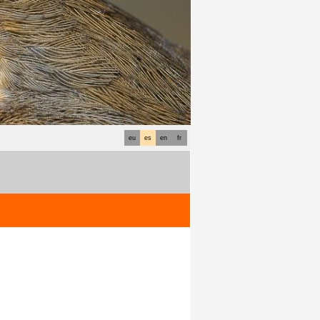
eu
es
en
fr