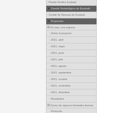
-
Premio Ornitho Euskadi
Comité Ornitológico de Euskadi
-
Comité de Rarezas de Euskadi
Proyectos
Un mes, una especie
-
Sobre el proyecto
-
2021, abril
-
2021, mayo
-
2021, junio
-
2021, julio
-
2021, agosto
-
2021, septiembre
-
2021, octubre
-
2021, noviembre
-
2021, diciembre
-
Resultados
Censo de rapaces forestales diurnas
-
Protocolo