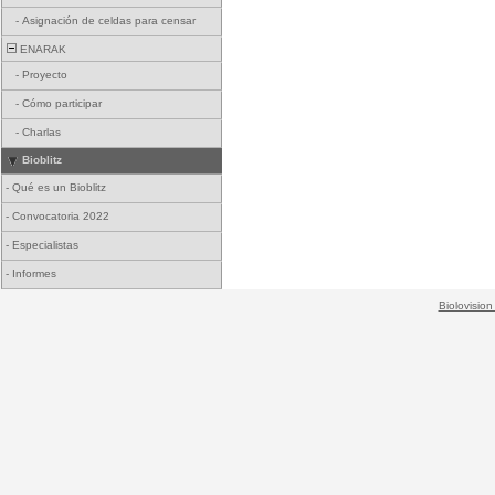
-
Asignación de celdas para censar
ENARAK
-
Proyecto
-
Cómo participar
-
Charlas
Bioblitz
-
Qué es un Bioblitz
-
Convocatoria 2022
-
Especialistas
-
Informes
Biolovision