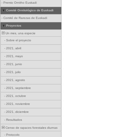
-
Premio Ornitho Euskadi
Comité Ornitológico de Euskadi
-
Comité de Rarezas de Euskadi
Proyectos
Un mes, una especie
-
Sobre el proyecto
-
2021, abril
-
2021, mayo
-
2021, junio
-
2021, julio
-
2021, agosto
-
2021, septiembre
-
2021, octubre
-
2021, noviembre
-
2021, diciembre
-
Resultados
Censo de rapaces forestales diurnas
-
Protocolo