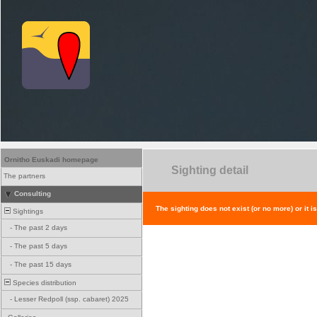
Ornitho Euskadi homepage
Sighting detail
The partners
Consulting
The sighting does not exist (or no more) or it i
Sightings
-
The past 2 days
-
The past 5 days
-
The past 15 days
Species distribution
-
Lesser Redpoll (ssp. cabaret) 2025