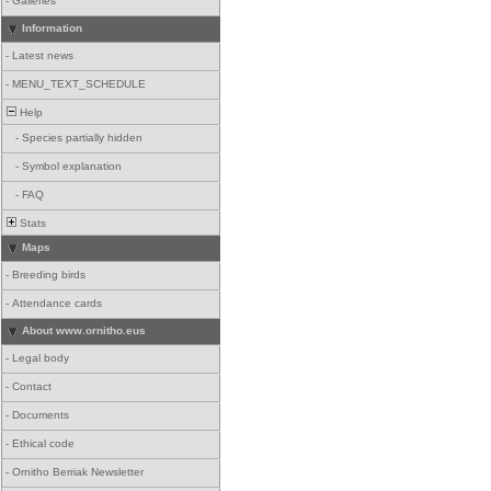
-
Galleries
Information
-
Latest news
-
MENU_TEXT_SCHEDULE
Help
-
Species partially hidden
-
Symbol explanation
-
FAQ
Stats
Maps
-
Breeding birds
-
Attendance cards
About www.ornitho.eus
-
Legal body
-
Contact
-
Documents
-
Ethical code
-
Ornitho Berriak Newsletter