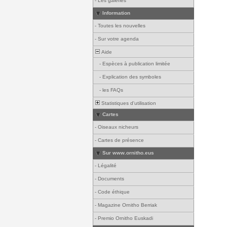
-
Les galeries
Information
-
Toutes les nouvelles
-
Sur votre agenda
Aide
-
Espèces à publication limitée
-
Explication des symboles
-
les FAQs
Statistiques d'utilisation
Cartes
-
Oiseaux nicheurs
-
Cartes de présence
Sur www.ornitho.eus
-
Légalité
-
Documents
-
Code éthique
-
Magazine Ornitho Berriak
-
Premio Ornitho Euskadi