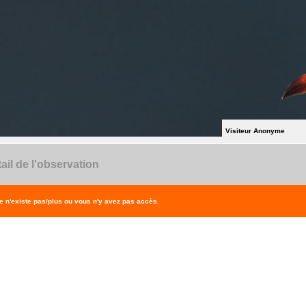
Visiteur Anonyme
ail de l'observation
 n'existe pas/plus ou vous n'y avez pas accès.