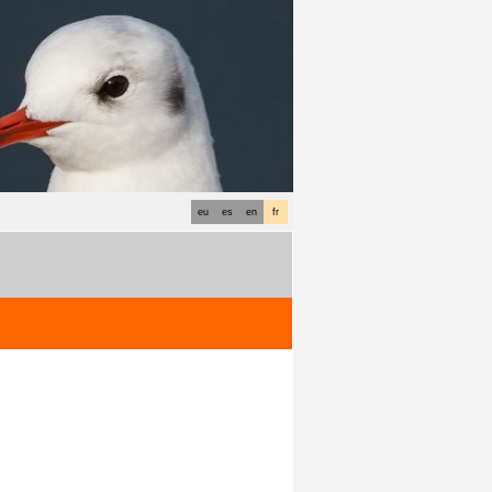
eu
es
en
fr