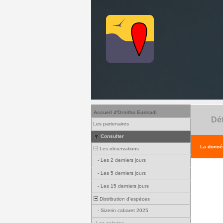
Accueil d'Ornitho Euskadi
Dét
Les partenaires
Consulter
La donnée
Les observations
-
Les 2 derniers jours
-
Les 5 derniers jours
-
Les 15 derniers jours
Distribution d'espèces
-
Sizerin cabaret 2025