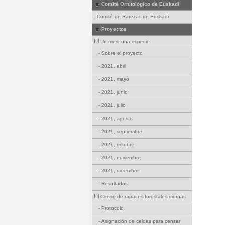
Comité Ornitológico de Euskadi
-
Comité de Rarezas de Euskadi
Proyectos
Un mes, una especie
-
Sobre el proyecto
-
2021, abril
-
2021, mayo
-
2021, junio
-
2021, julio
-
2021, agosto
-
2021, septiembre
-
2021, octubre
-
2021, noviembre
-
2021, diciembre
-
Resultados
Censo de rapaces forestales diurnas
-
Protocolo
-
Asignación de celdas para censar