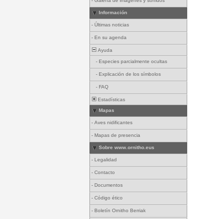
-
Galería de imágenes y sonidos
Información
-
Últimas noticias
-
En su agenda
Ayuda
-
Especies parcialmente ocultas
-
Explicación de los símbolos
-
FAQ
Estadísticas
Mapas
-
Aves nidificantes
-
Mapas de presencia
Sobre www.ornitho.eus
-
Legalidad
-
Contacto
-
Documentos
-
Código ético
-
Boletín Ornitho Berriak