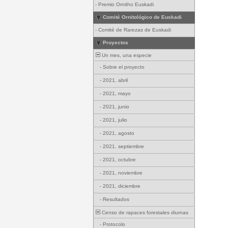
-
Premio Ornitho Euskadi
Comité Ornitológico de Euskadi
-
Comité de Rarezas de Euskadi
Proyectos
Un mes, una especie
-
Sobre el proyecto
-
2021, abril
-
2021, mayo
-
2021, junio
-
2021, julio
-
2021, agosto
-
2021, septiembre
-
2021, octubre
-
2021, noviembre
-
2021, diciembre
-
Resultados
Censo de rapaces forestales diurnas
-
Protocolo