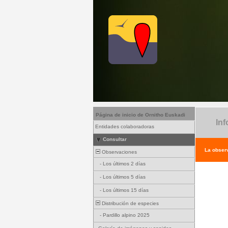
Página de inicio de Ornitho Euskadi
Inf
Entidades colaboradoras
Consultar
La observ
Observaciones
-
Los últimos 2 días
-
Los últimos 5 días
-
Los últimos 15 días
Distribución de especies
-
Pardillo alpino 2025