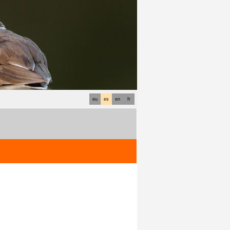
eu
es
en
fr