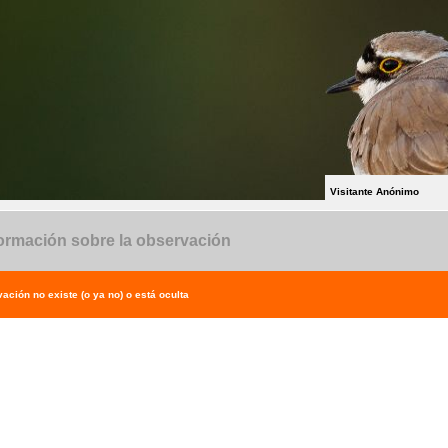
Visitante Anónimo
ormación sobre la observación
ación no existe (o ya no) o está oculta