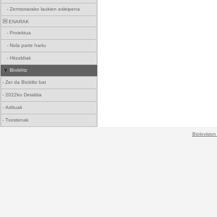
-
Zentsotarako laukien esleipena
ENARAK
-
Proiektua
-
Nola parte hartu
-
Hitzaldiak
Bioblitz
-
Zer da Bioblitz bat
-
2022ko Deialdia
-
Adituak
-
Txostenak
Biolovision