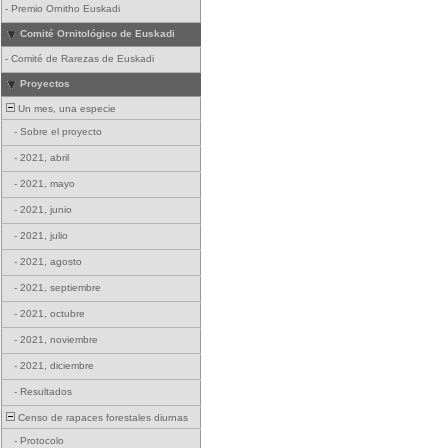
-
Premio Ornitho Euskadi
Comité Ornitológico de Euskadi
-
Comité de Rarezas de Euskadi
Proyectos
Un mes, una especie
-
Sobre el proyecto
-
2021, abril
-
2021, mayo
-
2021, junio
-
2021, julio
-
2021, agosto
-
2021, septiembre
-
2021, octubre
-
2021, noviembre
-
2021, diciembre
-
Resultados
Censo de rapaces forestales diurnas
-
Protocolo