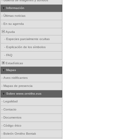
-
Galería de imágenes y sonidos
Información
-
Últimas noticias
-
En su agenda
Ayuda
-
Especies parcialmente ocultas
-
Explicación de los símbolos
-
FAQ
Estadísticas
Mapas
-
Aves nidificantes
-
Mapas de presencia
Sobre www.ornitho.eus
-
Legalidad
-
Contacto
-
Documentos
-
Código ético
-
Boletín Ornitho Berriak