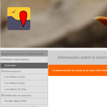
Página de inicio de Ornitho Euskadi
Información sobre la obse
Entidades colaboradoras
Consultar
La observación no existe (o ya no) o está ocul
Observaciones
-
Los últimos 2 días
-
Los últimos 5 días
-
Los últimos 15 días
Distribución de especies
-
Pardillo alpino 2025