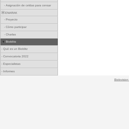
-
Asignación de celdas para censar
ENARAK
-
Proyecto
-
Cómo participar
-
Charlas
Bioblitz
-
Qué es un Bioblitz
-
Convocatoria 2022
-
Especialistas
-
Informes
Biolovision