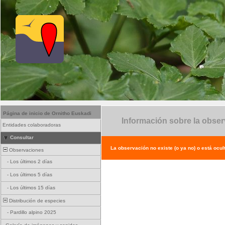
Página de inicio de Ornitho Euskadi
Información sobre la obse
Entidades colaboradoras
Consultar
La observación no existe (o ya no) o está ocul
Observaciones
-
Los últimos 2 días
-
Los últimos 5 días
-
Los últimos 15 días
Distribución de especies
-
Pardillo alpino 2025