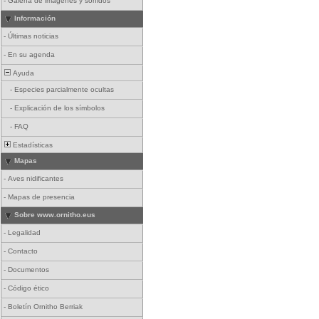
-
Galería de imágenes y sonidos
Información
-
Últimas noticias
-
En su agenda
Ayuda
-
Especies parcialmente ocultas
-
Explicación de los símbolos
-
FAQ
Estadísticas
Mapas
-
Aves nidificantes
-
Mapas de presencia
Sobre www.ornitho.eus
-
Legalidad
-
Contacto
-
Documentos
-
Código ético
-
Boletín Ornitho Berriak