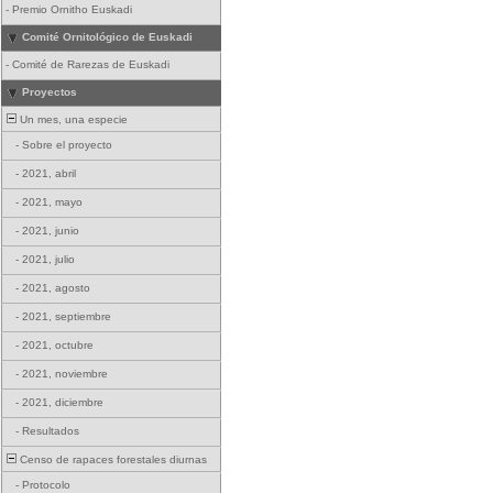
-
Premio Ornitho Euskadi
Comité Ornitológico de Euskadi
-
Comité de Rarezas de Euskadi
Proyectos
Un mes, una especie
-
Sobre el proyecto
-
2021, abril
-
2021, mayo
-
2021, junio
-
2021, julio
-
2021, agosto
-
2021, septiembre
-
2021, octubre
-
2021, noviembre
-
2021, diciembre
-
Resultados
Censo de rapaces forestales diurnas
-
Protocolo