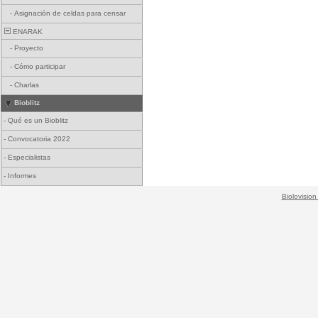
-
Asignación de celdas para censar
ENARAK
-
Proyecto
-
Cómo participar
-
Charlas
Bioblitz
-
Qué es un Bioblitz
-
Convocatoria 2022
-
Especialistas
-
Informes
Biolovision