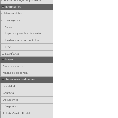
-
Galería de imágenes y sonidos
Información
-
Últimas noticias
-
En su agenda
Ayuda
-
Especies parcialmente ocultas
-
Explicación de los símbolos
-
FAQ
Estadísticas
Mapas
-
Aves nidificantes
-
Mapas de presencia
Sobre www.ornitho.eus
-
Legalidad
-
Contacto
-
Documentos
-
Código ético
-
Boletín Ornitho Berriak