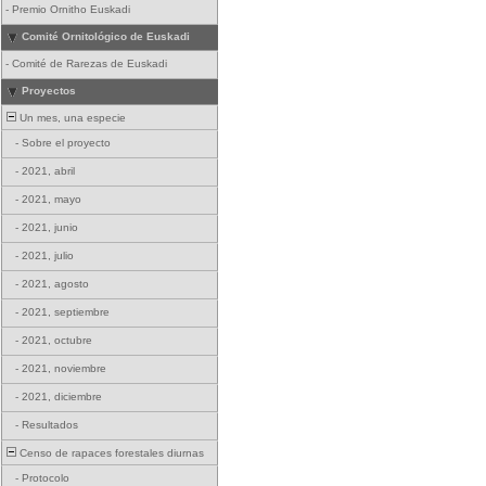
-
Premio Ornitho Euskadi
Comité Ornitológico de Euskadi
-
Comité de Rarezas de Euskadi
Proyectos
Un mes, una especie
-
Sobre el proyecto
-
2021, abril
-
2021, mayo
-
2021, junio
-
2021, julio
-
2021, agosto
-
2021, septiembre
-
2021, octubre
-
2021, noviembre
-
2021, diciembre
-
Resultados
Censo de rapaces forestales diurnas
-
Protocolo