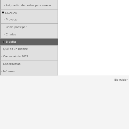
-
Asignación de celdas para censar
ENARAK
-
Proyecto
-
Cómo participar
-
Charlas
Bioblitz
-
Qué es un Bioblitz
-
Convocatoria 2022
-
Especialistas
-
Informes
Biolovision