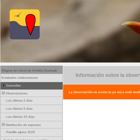
Página de inicio de Ornitho Euskadi
Información sobre la obse
Entidades colaboradoras
Consultar
La observación no existe (o ya no) o está ocul
Observaciones
-
Los últimos 2 días
-
Los últimos 5 días
-
Los últimos 15 días
Distribución de especies
-
Pardillo alpino 2025