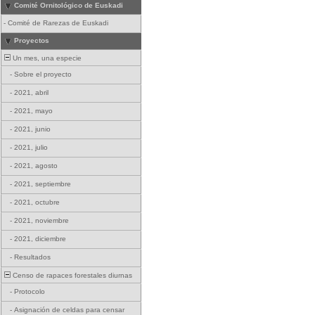
Comité Ornitológico de Euskadi
-
Comité de Rarezas de Euskadi
Proyectos
Un mes, una especie
-
Sobre el proyecto
-
2021, abril
-
2021, mayo
-
2021, junio
-
2021, julio
-
2021, agosto
-
2021, septiembre
-
2021, octubre
-
2021, noviembre
-
2021, diciembre
-
Resultados
Censo de rapaces forestales diurnas
-
Protocolo
-
Asignación de celdas para censar