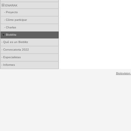
ENARAK
-
Proyecto
-
Cómo participar
-
Charlas
Bioblitz
-
Qué es un Bioblitz
-
Convocatoria 2022
-
Especialistas
-
Informes
Biolovision