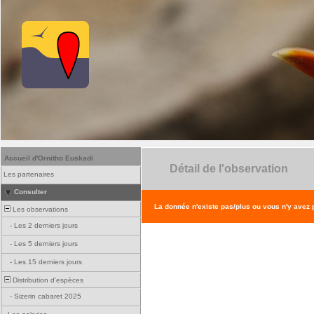
Accueil d'Ornitho Euskadi
Détail de l'observation
Les partenaires
Consulter
La donnée n'existe pas/plus ou vous n'y avez
Les observations
-
Les 2 derniers jours
-
Les 5 derniers jours
-
Les 15 derniers jours
Distribution d'espèces
-
Sizerin cabaret 2025