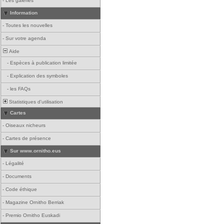
-
Les galeries
Information
-
Toutes les nouvelles
-
Sur votre agenda
Aide
-
Espèces à publication limitée
-
Explication des symboles
-
les FAQs
Statistiques d'utilisation
Cartes
-
Oiseaux nicheurs
-
Cartes de présence
Sur www.ornitho.eus
-
Légalité
-
Documents
-
Code éthique
-
Magazine Ornitho Berriak
-
Premio Ornitho Euskadi