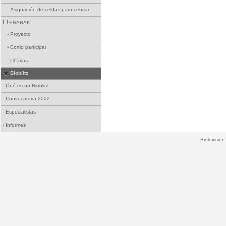
-
Asignación de celdas para censar
ENARAK
-
Proyecto
-
Cómo participar
-
Charlas
Bioblitz
-
Qué es un Bioblitz
-
Convocatoria 2022
-
Especialistas
-
Informes
Biolovision