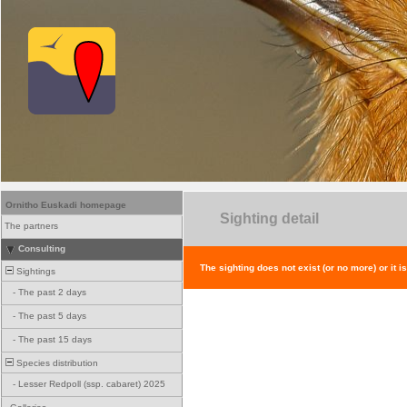
Ornitho Euskadi homepage
Sighting detail
The partners
Consulting
The sighting does not exist (or no more) or it i
Sightings
-
The past 2 days
-
The past 5 days
-
The past 15 days
Species distribution
-
Lesser Redpoll (ssp. cabaret) 2025