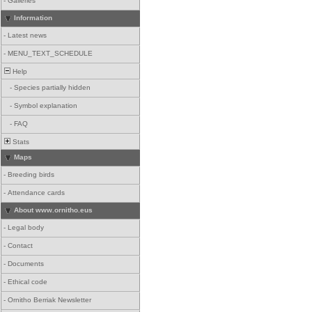
-
Galleries
Information
-
Latest news
-
MENU_TEXT_SCHEDULE
Help
-
Species partially hidden
-
Symbol explanation
-
FAQ
Stats
Maps
-
Breeding birds
-
Attendance cards
About www.ornitho.eus
-
Legal body
-
Contact
-
Documents
-
Ethical code
-
Ornitho Berriak Newsletter