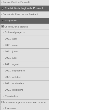
-
Premio Ornitho Euskadi
Comité Ornitológico de Euskadi
-
Comité de Rarezas de Euskadi
Proyectos
Un mes, una especie
-
Sobre el proyecto
-
2021, abril
-
2021, mayo
-
2021, junio
-
2021, julio
-
2021, agosto
-
2021, septiembre
-
2021, octubre
-
2021, noviembre
-
2021, diciembre
-
Resultados
Censo de rapaces forestales diurnas
-
Protocolo