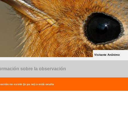
Visitante Anónimo
ormación sobre la observación
ación no existe (o ya no) o está oculta