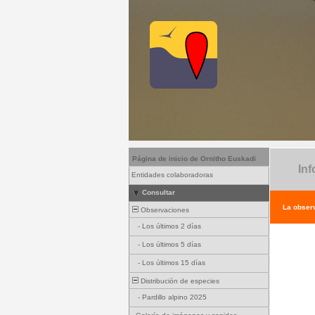
Página de inicio de Ornitho Euskadi
Inf
Entidades colaboradoras
Consultar
La observ
Observaciones
-
Los últimos 2 días
-
Los últimos 5 días
-
Los últimos 15 días
Distribución de especies
-
Pardillo alpino 2025