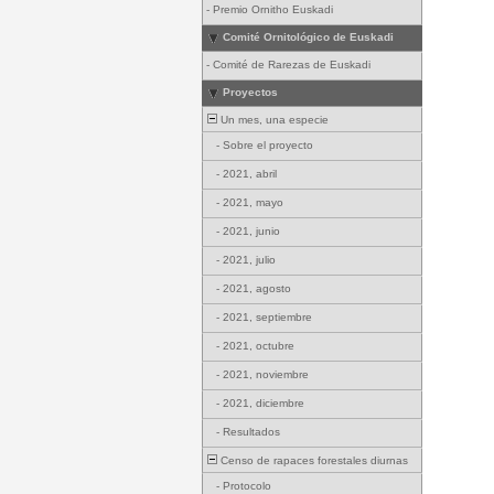
-
Premio Ornitho Euskadi
Comité Ornitológico de Euskadi
-
Comité de Rarezas de Euskadi
Proyectos
Un mes, una especie
-
Sobre el proyecto
-
2021, abril
-
2021, mayo
-
2021, junio
-
2021, julio
-
2021, agosto
-
2021, septiembre
-
2021, octubre
-
2021, noviembre
-
2021, diciembre
-
Resultados
Censo de rapaces forestales diurnas
-
Protocolo