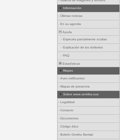
-
Galería de imágenes y sonidos
Información
-
Últimas noticias
-
En su agenda
Ayuda
-
Especies parcialmente ocultas
-
Explicación de los símbolos
-
FAQ
Estadísticas
Mapas
-
Aves nidificantes
-
Mapas de presencia
Sobre www.ornitho.eus
-
Legalidad
-
Contacto
-
Documentos
-
Código ético
-
Boletín Ornitho Berriak