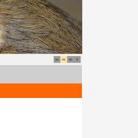
eu
es
en
fr