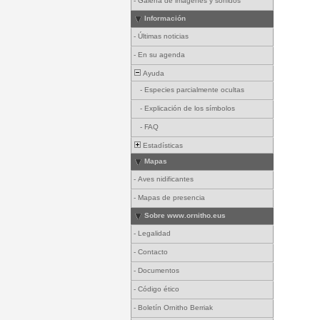
-
Galería de imágenes y sonidos
Información
-
Últimas noticias
-
En su agenda
Ayuda
-
Especies parcialmente ocultas
-
Explicación de los símbolos
-
FAQ
Estadísticas
Mapas
-
Aves nidificantes
-
Mapas de presencia
Sobre www.ornitho.eus
-
Legalidad
-
Contacto
-
Documentos
-
Código ético
-
Boletín Ornitho Berriak