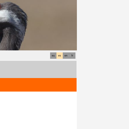
eu
es
en
fr