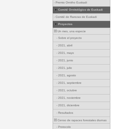
-
Premio Ornitho Euskadi
Comité Ornitológico de Euskadi
-
Comité de Rarezas de Euskadi
Proyectos
Un mes, una especie
-
Sobre el proyecto
-
2021, abril
-
2021, mayo
-
2021, junio
-
2021, julio
-
2021, agosto
-
2021, septiembre
-
2021, octubre
-
2021, noviembre
-
2021, diciembre
-
Resultados
Censo de rapaces forestales diurnas
-
Protocolo