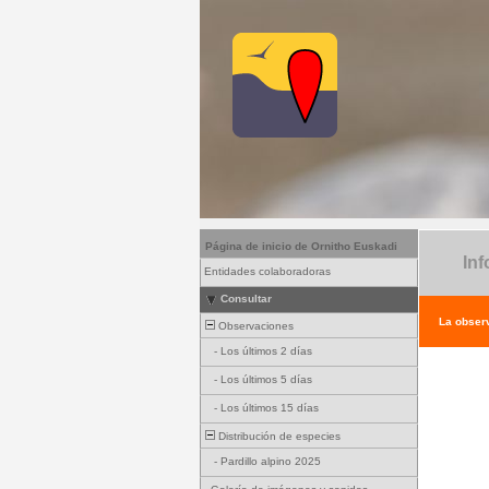
Página de inicio de Ornitho Euskadi
Inf
Entidades colaboradoras
Consultar
La observ
Observaciones
-
Los últimos 2 días
-
Los últimos 5 días
-
Los últimos 15 días
Distribución de especies
-
Pardillo alpino 2025