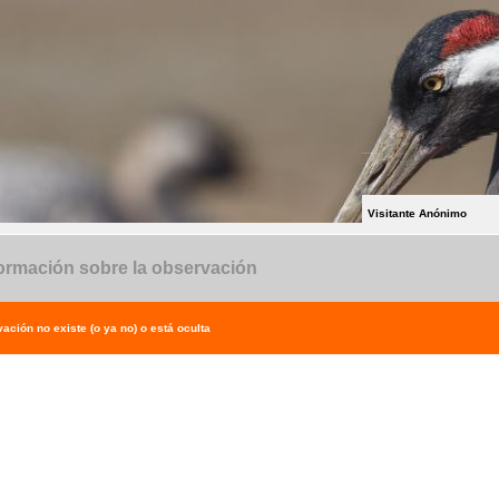
Visitante Anónimo
ormación sobre la observación
ación no existe (o ya no) o está oculta