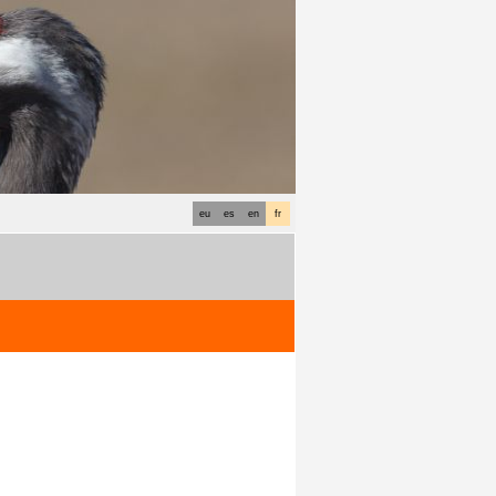
eu
es
en
fr