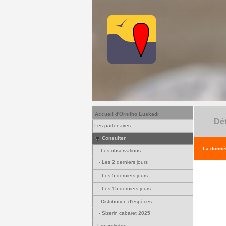
Accueil d'Ornitho Euskadi
Dét
Les partenaires
Consulter
La donnée
Les observations
-
Les 2 derniers jours
-
Les 5 derniers jours
-
Les 15 derniers jours
Distribution d'espèces
-
Sizerin cabaret 2025