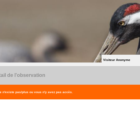
Visiteur Anonyme
ail de l'observation
 n'existe pas/plus ou vous n'y avez pas accès.