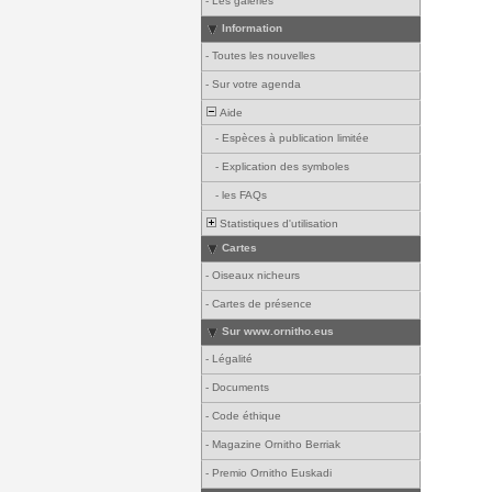
-
Les galeries
Information
-
Toutes les nouvelles
-
Sur votre agenda
Aide
-
Espèces à publication limitée
-
Explication des symboles
-
les FAQs
Statistiques d'utilisation
Cartes
-
Oiseaux nicheurs
-
Cartes de présence
Sur www.ornitho.eus
-
Légalité
-
Documents
-
Code éthique
-
Magazine Ornitho Berriak
-
Premio Ornitho Euskadi