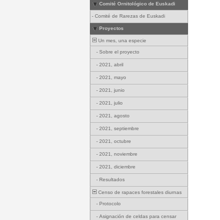
Comité Ornitológico de Euskadi
-
Comité de Rarezas de Euskadi
Proyectos
Un mes, una especie
-
Sobre el proyecto
-
2021, abril
-
2021, mayo
-
2021, junio
-
2021, julio
-
2021, agosto
-
2021, septiembre
-
2021, octubre
-
2021, noviembre
-
2021, diciembre
-
Resultados
Censo de rapaces forestales diurnas
-
Protocolo
-
Asignación de celdas para censar