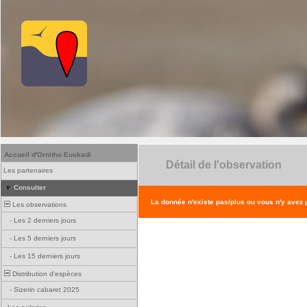
Accueil d'Ornitho Euskadi
Détail de l'observation
Les partenaires
Consulter
La donnée n'existe pas/plus ou vous n'y avez
Les observations
-
Les 2 derniers jours
-
Les 5 derniers jours
-
Les 15 derniers jours
Distribution d'espèces
-
Sizerin cabaret 2025