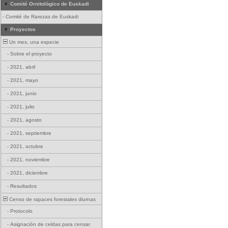
Comité Ornitológico de Euskadi
-
Comité de Rarezas de Euskadi
Proyectos
Un mes, una especie
-
Sobre el proyecto
-
2021, abril
-
2021, mayo
-
2021, junio
-
2021, julio
-
2021, agosto
-
2021, septiembre
-
2021, octubre
-
2021, noviembre
-
2021, diciembre
-
Resultados
Censo de rapaces forestales diurnas
-
Protocolo
-
Asignación de celdas para censar