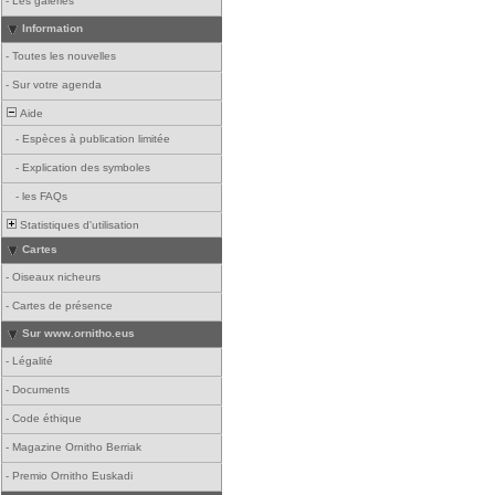
-
Les galeries
Information
-
Toutes les nouvelles
-
Sur votre agenda
Aide
-
Espèces à publication limitée
-
Explication des symboles
-
les FAQs
Statistiques d'utilisation
Cartes
-
Oiseaux nicheurs
-
Cartes de présence
Sur www.ornitho.eus
-
Légalité
-
Documents
-
Code éthique
-
Magazine Ornitho Berriak
-
Premio Ornitho Euskadi