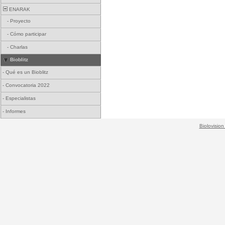
ENARAK
-
Proyecto
-
Cómo participar
-
Charlas
Bioblitz
-
Qué es un Bioblitz
-
Convocatoria 2022
-
Especialistas
-
Informes
Biolovision