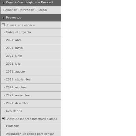
Comité Ornitológico de Euskadi
-
Comité de Rarezas de Euskadi
Proyectos
Un mes, una especie
-
Sobre el proyecto
-
2021, abril
-
2021, mayo
-
2021, junio
-
2021, julio
-
2021, agosto
-
2021, septiembre
-
2021, octubre
-
2021, noviembre
-
2021, diciembre
-
Resultados
Censo de rapaces forestales diurnas
-
Protocolo
-
Asignación de celdas para censar