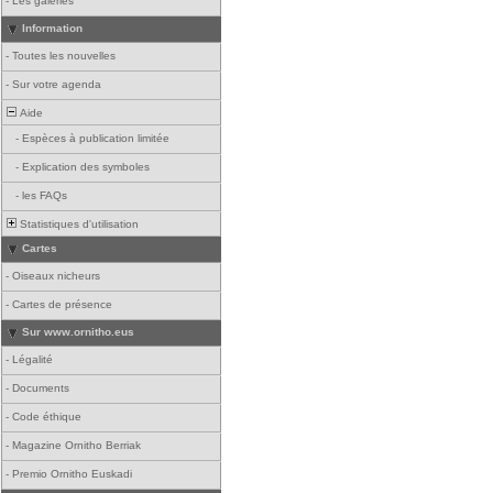
-
Les galeries
Information
-
Toutes les nouvelles
-
Sur votre agenda
Aide
-
Espèces à publication limitée
-
Explication des symboles
-
les FAQs
Statistiques d'utilisation
Cartes
-
Oiseaux nicheurs
-
Cartes de présence
Sur www.ornitho.eus
-
Légalité
-
Documents
-
Code éthique
-
Magazine Ornitho Berriak
-
Premio Ornitho Euskadi