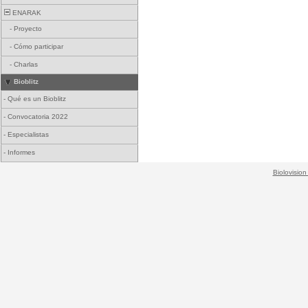
ENARAK
-
Proyecto
-
Cómo participar
-
Charlas
Bioblitz
-
Qué es un Bioblitz
-
Convocatoria 2022
-
Especialistas
-
Informes
Biolovision