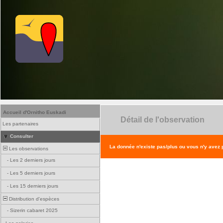
Accueil d'Ornitho Euskadi
Détail de l'observation
Les partenaires
Consulter
La donnée n'existe pas/plus ou vous n'y avez
Les observations
-
Les 2 derniers jours
-
Les 5 derniers jours
-
Les 15 derniers jours
Distribution d'espèces
-
Sizerin cabaret 2025