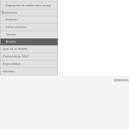
-
Asignación de celdas para censar
ENARAK
-
Proyecto
-
Cómo participar
-
Charlas
Bioblitz
-
Qué es un Bioblitz
-
Convocatoria 2022
-
Especialistas
-
Informes
Biolovision