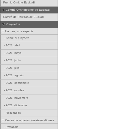
-
Premio Ornitho Euskadi
Comité Ornitológico de Euskadi
-
Comité de Rarezas de Euskadi
Proyectos
Un mes, una especie
-
Sobre el proyecto
-
2021, abril
-
2021, mayo
-
2021, junio
-
2021, julio
-
2021, agosto
-
2021, septiembre
-
2021, octubre
-
2021, noviembre
-
2021, diciembre
-
Resultados
Censo de rapaces forestales diurnas
-
Protocolo