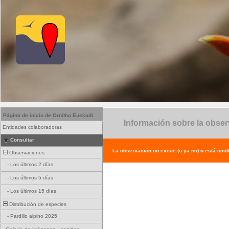
Página de inicio de Ornitho Euskadi
Información sobre la obse
Entidades colaboradoras
Consultar
La observación no existe (o ya no) o está ocul
Observaciones
-
Los últimos 2 días
-
Los últimos 5 días
-
Los últimos 15 días
Distribución de especies
-
Pardillo alpino 2025