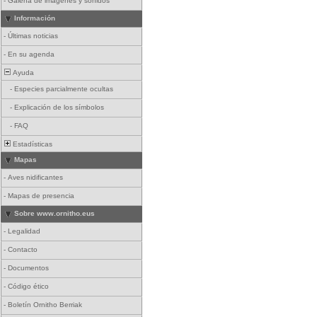
-
Galería de imágenes y sonidos
Información
-
Últimas noticias
-
En su agenda
Ayuda
-
Especies parcialmente ocultas
-
Explicación de los símbolos
-
FAQ
Estadísticas
Mapas
-
Aves nidificantes
-
Mapas de presencia
Sobre www.ornitho.eus
-
Legalidad
-
Contacto
-
Documentos
-
Código ético
-
Boletín Ornitho Berriak