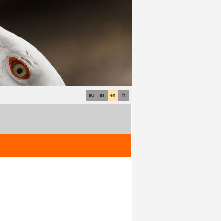
eu
es
en
fr