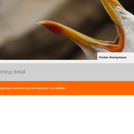
Visitor Anonymous
hting detail
ing does not exist (or no more) or it is hidden.