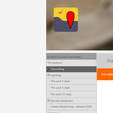
Ornitho Euskadi homepage
Sig
The partners
Consulting
The sight
Sightings
-
The past 2 days
-
The past 5 days
-
The past 15 days
Species distribution
-
Lesser Redpoll (ssp. cabaret) 2025