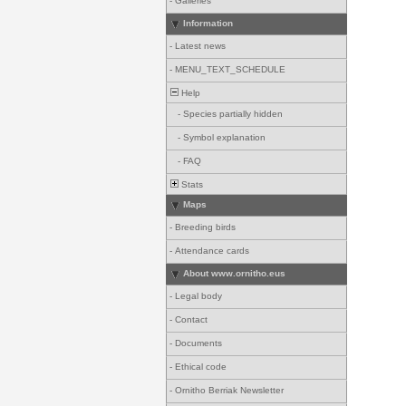
-
Galleries
Information
-
Latest news
-
MENU_TEXT_SCHEDULE
Help
-
Species partially hidden
-
Symbol explanation
-
FAQ
Stats
Maps
-
Breeding birds
-
Attendance cards
About www.ornitho.eus
-
Legal body
-
Contact
-
Documents
-
Ethical code
-
Ornitho Berriak Newsletter