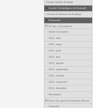
-
Premio Ornitho Euskadi
Comité Ornitológico de Euskadi
-
Comité de Rarezas de Euskadi
Proyectos
Un mes, una especie
-
Sobre el proyecto
-
2021, abril
-
2021, mayo
-
2021, junio
-
2021, julio
-
2021, agosto
-
2021, septiembre
-
2021, octubre
-
2021, noviembre
-
2021, diciembre
-
Resultados
Censo de rapaces forestales diurnas
-
Protocolo