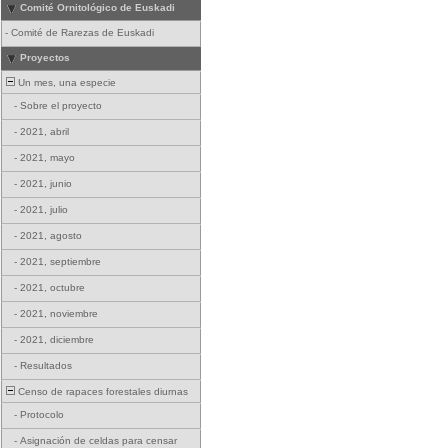
Comité Ornitológico de Euskadi
-
Comité de Rarezas de Euskadi
Proyectos
Un mes, una especie
-
Sobre el proyecto
-
2021, abril
-
2021, mayo
-
2021, junio
-
2021, julio
-
2021, agosto
-
2021, septiembre
-
2021, octubre
-
2021, noviembre
-
2021, diciembre
-
Resultados
Censo de rapaces forestales diurnas
-
Protocolo
-
Asignación de celdas para censar