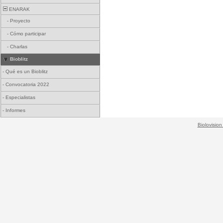
ENARAK
-
Proyecto
-
Cómo participar
-
Charlas
Bioblitz
-
Qué es un Bioblitz
-
Convocatoria 2022
-
Especialistas
-
Informes
Biolovision