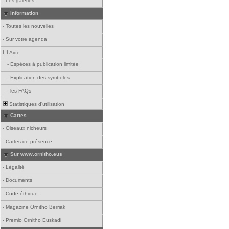
-
Les galeries
Information
-
Toutes les nouvelles
-
Sur votre agenda
Aide
-
Espèces à publication limitée
-
Explication des symboles
-
les FAQs
Statistiques d'utilisation
Cartes
-
Oiseaux nicheurs
-
Cartes de présence
Sur www.ornitho.eus
-
Légalité
-
Documents
-
Code éthique
-
Magazine Ornitho Berriak
-
Premio Ornitho Euskadi