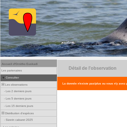
Accueil d'Ornitho Euskadi
Détail de l'observation
Les partenaires
Consulter
La donnée n'existe pas/plus ou vous n'y avez
Les observations
-
Les 2 derniers jours
-
Les 5 derniers jours
-
Les 15 derniers jours
Distribution d'espèces
-
Sizerin cabaret 2025