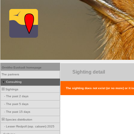
Ornitho Euskadi homepage
Sighting detail
The partners
Consulting
The sighting does not exist (or no more) or it i
Sightings
-
The past 2 days
-
The past 5 days
-
The past 15 days
Species distribution
-
Lesser Redpoll (ssp. cabaret) 2025