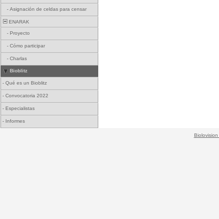
-
Asignación de celdas para censar
ENARAK
-
Proyecto
-
Cómo participar
-
Charlas
Bioblitz
-
Qué es un Bioblitz
-
Convocatoria 2022
-
Especialistas
-
Informes
Biolovision