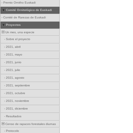
-
Premio Ornitho Euskadi
Comité Ornitológico de Euskadi
-
Comité de Rarezas de Euskadi
Proyectos
Un mes, una especie
-
Sobre el proyecto
-
2021, abril
-
2021, mayo
-
2021, junio
-
2021, julio
-
2021, agosto
-
2021, septiembre
-
2021, octubre
-
2021, noviembre
-
2021, diciembre
-
Resultados
Censo de rapaces forestales diurnas
-
Protocolo