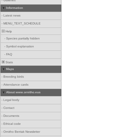
-
Galleries
Information
-
Latest news
-
MENU_TEXT_SCHEDULE
Help
-
Species partially hidden
-
Symbol explanation
-
FAQ
Stats
Maps
-
Breeding birds
-
Attendance cards
About www.ornitho.eus
-
Legal body
-
Contact
-
Documents
-
Ethical code
-
Ornitho Berriak Newsletter