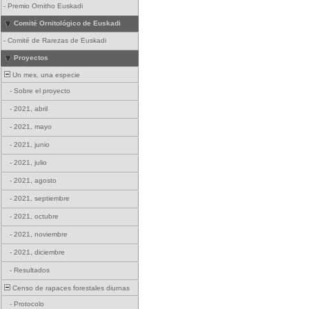
-
Premio Ornitho Euskadi
Comité Ornitológico de Euskadi
-
Comité de Rarezas de Euskadi
Proyectos
Un mes, una especie
-
Sobre el proyecto
-
2021, abril
-
2021, mayo
-
2021, junio
-
2021, julio
-
2021, agosto
-
2021, septiembre
-
2021, octubre
-
2021, noviembre
-
2021, diciembre
-
Resultados
Censo de rapaces forestales diurnas
-
Protocolo