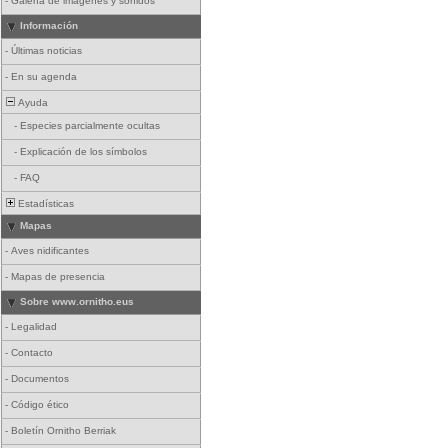
-
Galería de imágenes y sonidos
Información
-
Últimas noticias
-
En su agenda
Ayuda
-
Especies parcialmente ocultas
-
Explicación de los símbolos
-
FAQ
Estadísticas
Mapas
-
Aves nidificantes
-
Mapas de presencia
Sobre www.ornitho.eus
-
Legalidad
-
Contacto
-
Documentos
-
Código ético
-
Boletín Ornitho Berriak