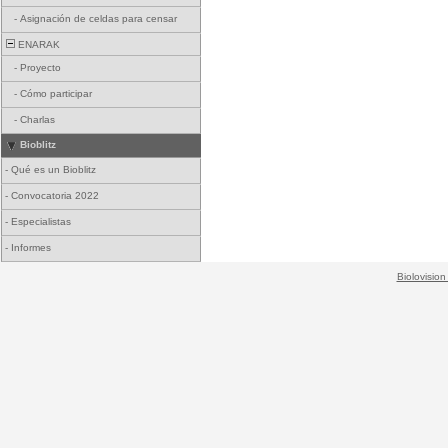
-
Asignación de celdas para censar
ENARAK
-
Proyecto
-
Cómo participar
-
Charlas
Bioblitz
-
Qué es un Bioblitz
-
Convocatoria 2022
-
Especialistas
-
Informes
Biolovision