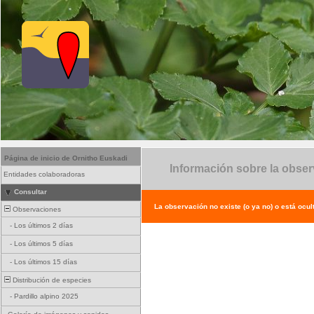
Página de inicio de Ornitho Euskadi
Información sobre la obse
Entidades colaboradoras
Consultar
La observación no existe (o ya no) o está ocul
Observaciones
-
Los últimos 2 días
-
Los últimos 5 días
-
Los últimos 15 días
Distribución de especies
-
Pardillo alpino 2025