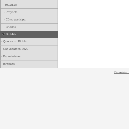
ENARAK
-
Proyecto
-
Cómo participar
-
Charlas
Bioblitz
-
Qué es un Bioblitz
-
Convocatoria 2022
-
Especialistas
-
Informes
Biolovision