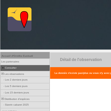
Accueil d'Ornitho Euskadi
Détail de l'observation
Les partenaires
Consulter
La donnée n'existe pas/plus ou vous n'y avez
Les observations
-
Les 2 derniers jours
-
Les 5 derniers jours
-
Les 15 derniers jours
Distribution d'espèces
-
Sizerin cabaret 2025