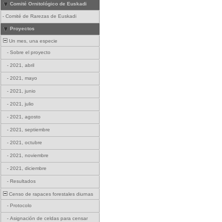
Comité Ornitológico de Euskadi
-
Comité de Rarezas de Euskadi
Proyectos
Un mes, una especie
-
Sobre el proyecto
-
2021, abril
-
2021, mayo
-
2021, junio
-
2021, julio
-
2021, agosto
-
2021, septiembre
-
2021, octubre
-
2021, noviembre
-
2021, diciembre
-
Resultados
Censo de rapaces forestales diurnas
-
Protocolo
-
Asignación de celdas para censar