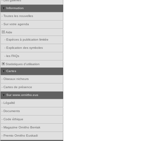
-
Les galeries
Information
-
Toutes les nouvelles
-
Sur votre agenda
Aide
-
Espèces à publication limitée
-
Explication des symboles
-
les FAQs
Statistiques d'utilisation
Cartes
-
Oiseaux nicheurs
-
Cartes de présence
Sur www.ornitho.eus
-
Légalité
-
Documents
-
Code éthique
-
Magazine Ornitho Berriak
-
Premio Ornitho Euskadi