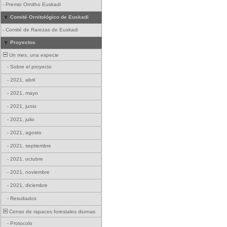
-
Premio Ornitho Euskadi
Comité Ornitológico de Euskadi
-
Comité de Rarezas de Euskadi
Proyectos
Un mes, una especie
-
Sobre el proyecto
-
2021, abril
-
2021, mayo
-
2021, junio
-
2021, julio
-
2021, agosto
-
2021, septiembre
-
2021, octubre
-
2021, noviembre
-
2021, diciembre
-
Resultados
Censo de rapaces forestales diurnas
-
Protocolo