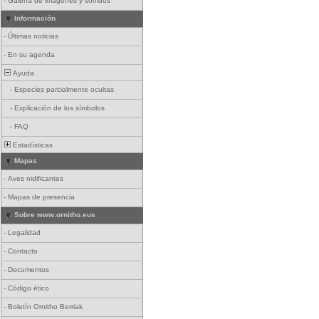
-
Galería de imágenes y sonidos
Información
-
Últimas noticias
-
En su agenda
Ayuda
-
Especies parcialmente ocultas
-
Explicación de los símbolos
-
FAQ
Estadísticas
Mapas
-
Aves nidificantes
-
Mapas de presencia
Sobre www.ornitho.eus
-
Legalidad
-
Contacto
-
Documentos
-
Código ético
-
Boletín Ornitho Berriak