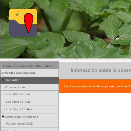
Página de inicio de Ornitho Euskadi
Información sobre la obse
Entidades colaboradoras
Consultar
La observación no existe (o ya no) o está ocul
Observaciones
-
Los últimos 2 días
-
Los últimos 5 días
-
Los últimos 15 días
Distribución de especies
-
Pardillo alpino 2025