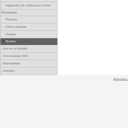
-
Asignación de celdas para censar
ENARAK
-
Proyecto
-
Cómo participar
-
Charlas
Bioblitz
-
Qué es un Bioblitz
-
Convocatoria 2022
-
Especialistas
-
Informes
Biolovision