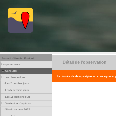
Accueil d'Ornitho Euskadi
Détail de l'observation
Les partenaires
Consulter
La donnée n'existe pas/plus ou vous n'y avez
Les observations
-
Les 2 derniers jours
-
Les 5 derniers jours
-
Les 15 derniers jours
Distribution d'espèces
-
Sizerin cabaret 2025