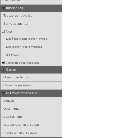
-
Les galeries
Information
-
Toutes les nouvelles
-
Sur votre agenda
Aide
-
Espèces à publication limitée
-
Explication des symboles
-
les FAQs
Statistiques d'utilisation
Cartes
-
Oiseaux nicheurs
-
Cartes de présence
Sur www.ornitho.eus
-
Légalité
-
Documents
-
Code éthique
-
Magazine Ornitho Berriak
-
Premio Ornitho Euskadi