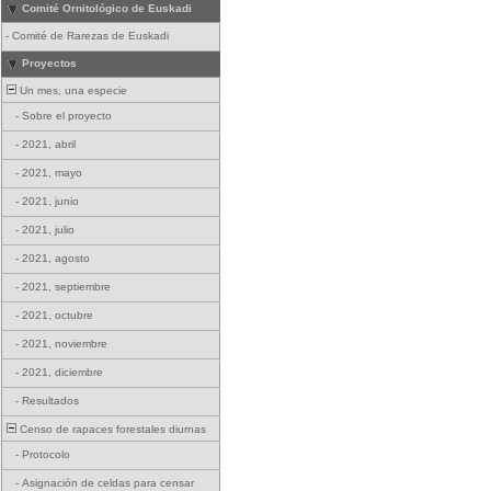
Comité Ornitológico de Euskadi
-
Comité de Rarezas de Euskadi
Proyectos
Un mes, una especie
-
Sobre el proyecto
-
2021, abril
-
2021, mayo
-
2021, junio
-
2021, julio
-
2021, agosto
-
2021, septiembre
-
2021, octubre
-
2021, noviembre
-
2021, diciembre
-
Resultados
Censo de rapaces forestales diurnas
-
Protocolo
-
Asignación de celdas para censar