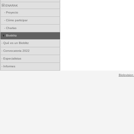
ENARAK
-
Proyecto
-
Cómo participar
-
Charlas
Bioblitz
-
Qué es un Bioblitz
-
Convocatoria 2022
-
Especialistas
-
Informes
Biolovision