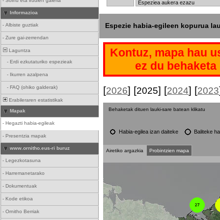
-
Soinu eta irudien galeria
Informazioa
Espezie habia-egileen kopurua la
-
Albiste guztiak
-
Zure gai-zerrendan
Kontuz, mapa hau us
Laguntza
-
Erdi ezkutaturiko espezieak
ez du behaketa 
-
Ikurren azalpena
-
FAQ (ohiko galderak)
[
] [
] [
] [
2026
2025
2024
2023
Erabileraren estatistikak
Behaketak dituen lauki-sare batean klikatu
Mapak
-
Hegazti habia-egileak
Habia-egilea izan daiteke
Baliteke ha
-
Presentzia mapak
www.ornitho.eus-ri buruz
Airetiko argazkia
Probintzien mapa
-
Legezkotasuna
-
Harremanetarako
-
Dokumentuak
-
Kode etikoa
-
Ornitho Berriak