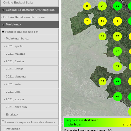
-
Ornitho Euskadi Saria
Euskadiko Batzorde Ornitologikoa
-
Ezohiko Behaketen Batzordea
Proiektuak
Hilabete bat espezie bat
-
Proiektuari buruz
-
2021, apirila
-
2021, maiatza
-
2021, Ekaina
-
2021, uztaila
-
2021, abuztua
-
2021, iraila
-
2021, urria
-
2021, azaroa
-
2021, abendua
-
Emaitzak
Censo de rapaces forestales diurnas
-
Protokoloa