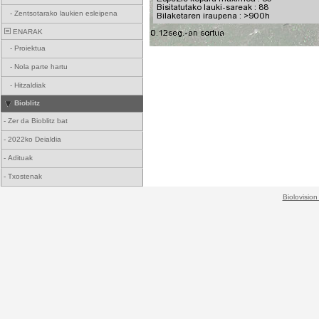
-
Zentsotarako laukien esleipena
ENARAK
-
Proiektua
-
Nola parte hartu
-
Hitzaldiak
Bioblitz
-
Zer da Bioblitz bat
-
2022ko Deialdia
-
Adituak
-
Txostenak
Biolovision