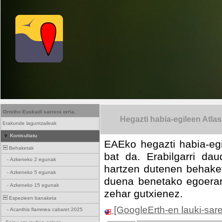
Ornitho Euskadi sarrera orria.
Hegazti habia-egileen Atla
Erakunde laguntzaileak
Kontsultatu
EAEko hegazti habia-egi
Behaketak
bat da. Erabilgarri da
-
Azkeneko 2 egunak
hartzen dutenen behake
-
Azkeneko 5 egunak
duena benetako egoerare
-
Azkeneko 15 egunak
zehar gutxienez.
Espezieen banaketa
[GoogleErth-en lauki-sar
-
Acanthis flammea cabaret 2025