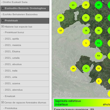
-
Ornitho Euskadi Saria
Euskadiko Batzorde Ornitologikoa
-
Ezohiko Behaketen Batzordea
Proiektuak
Hilabete bat espezie bat
-
Proiektuari buruz
-
2021, apirila
-
2021, maiatza
-
2021, Ekaina
-
2021, uztaila
-
2021, abuztua
-
2021, iraila
-
2021, urria
-
2021, azaroa
-
2021, abendua
-
Emaitzak
Censo de rapaces forestales diurnas
-
Protokoloa