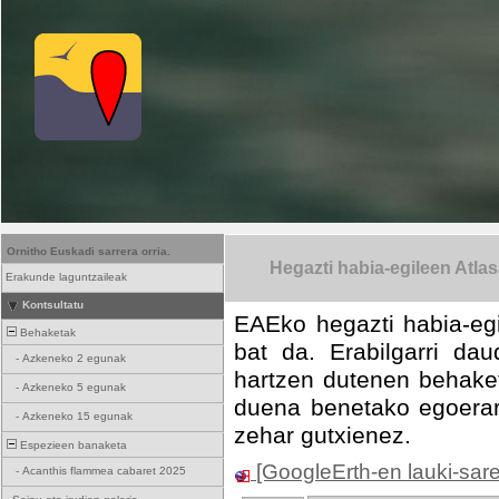
Ornitho Euskadi sarrera orria.
Hegazti habia-egileen Atla
Erakunde laguntzaileak
Kontsultatu
EAEko hegazti habia-egi
Behaketak
bat da. Erabilgarri da
-
Azkeneko 2 egunak
hartzen dutenen behake
-
Azkeneko 5 egunak
duena benetako egoerare
-
Azkeneko 15 egunak
zehar gutxienez.
Espezieen banaketa
[GoogleErth-en lauki-sar
-
Acanthis flammea cabaret 2025