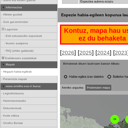
-
Soinu eta irudien galeria
Informazioa
Espezie habia-egileen kopurua la
-
Albiste guztiak
-
Zure gai-zerrendan
Kontuz, mapa hau us
Laguntza
-
Erdi ezkutaturiko espezieak
ez du behaketa 
-
Ikurren azalpena
-
FAQ (ohiko galderak)
[
] [
] [
] [
2026
2025
2024
2023
Erabileraren estatistikak
Behaketak dituen lauki-sare batean klikatu
Mapak
-
Hegazti habia-egileak
Habia-egilea izan daiteke
Baliteke ha
-
Presentzia mapak
www.ornitho.eus-ri buruz
Airetiko argazkia
Probintzien mapa
-
Legezkotasuna
-
Harremanetarako
-
Dokumentuak
-
Kode etikoa
-
Ornitho Berriak