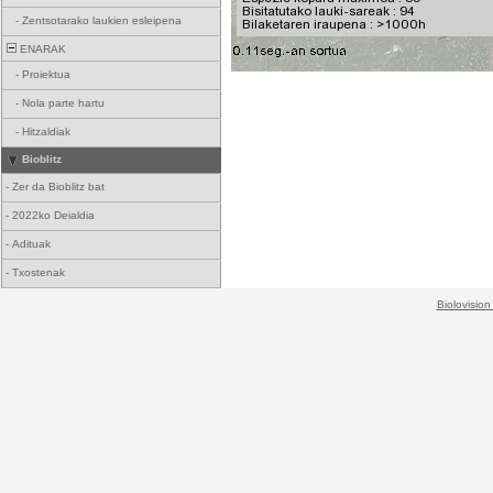
-
Zentsotarako laukien esleipena
ENARAK
-
Proiektua
-
Nola parte hartu
-
Hitzaldiak
Bioblitz
-
Zer da Bioblitz bat
-
2022ko Deialdia
-
Adituak
-
Txostenak
Biolovision