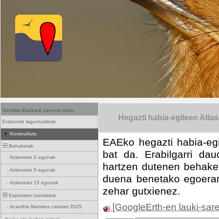
Ornitho Euskadi sarrera orria.
Hegazti habia-egileen Atla
Erakunde laguntzaileak
Kontsultatu
EAEko hegazti habia-egi
Behaketak
bat da. Erabilgarri da
-
Azkeneko 2 egunak
hartzen dutenen behake
-
Azkeneko 5 egunak
duena benetako egoerare
-
Azkeneko 15 egunak
zehar gutxienez.
Espezieen banaketa
[GoogleErth-en lauki-sar
-
Acanthis flammea cabaret 2025