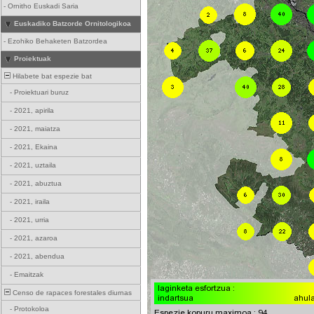
-
Ornitho Euskadi Saria
Euskadiko Batzorde Ornitologikoa
-
Ezohiko Behaketen Batzordea
Proiektuak
Hilabete bat espezie bat
-
Proiektuari buruz
-
2021, apirila
-
2021, maiatza
-
2021, Ekaina
-
2021, uztaila
-
2021, abuztua
-
2021, iraila
-
2021, urria
-
2021, azaroa
-
2021, abendua
-
Emaitzak
Censo de rapaces forestales diurnas
-
Protokoloa