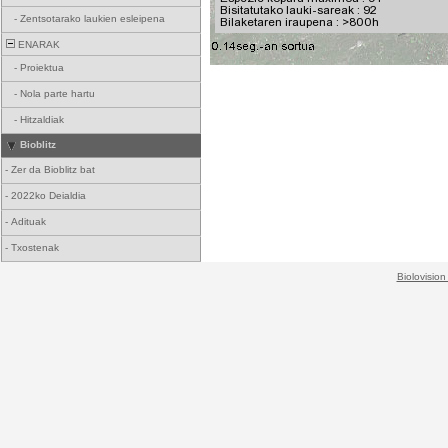
-
Zentsotarako laukien esleipena
ENARAK
-
Proiektua
-
Nola parte hartu
-
Hitzaldiak
Bioblitz
-
Zer da Bioblitz bat
-
2022ko Deialdia
-
Adituak
-
Txostenak
Biolovision