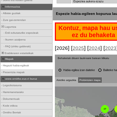
-
Soinu eta irudien galeria
Informazioa
Espezie habia-egileen kopurua la
-
Albiste guztiak
-
Zure gai-zerrendan
Kontuz, mapa hau us
Laguntza
-
Erdi ezkutaturiko espezieak
ez du behaketa 
-
Ikurren azalpena
-
FAQ (ohiko galderak)
[
] [
] [
] [
2026
2025
2024
2023
Erabileraren estatistikak
Behaketak dituen lauki-sare batean klikatu
Mapak
-
Hegazti habia-egileak
Habia-egilea izan daiteke
Baliteke ha
-
Presentzia mapak
www.ornitho.eus-ri buruz
Airetiko argazkia
Probintzien mapa
-
Legezkotasuna
-
Harremanetarako
-
Dokumentuak
-
Kode etikoa
-
Ornitho Berriak