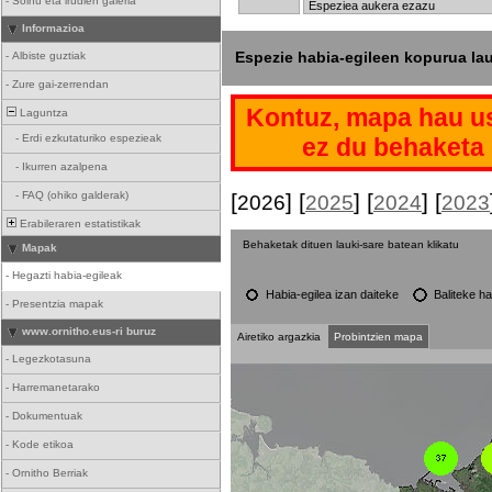
-
Soinu eta irudien galeria
Informazioa
Espezie habia-egileen kopurua la
-
Albiste guztiak
-
Zure gai-zerrendan
Kontuz, mapa hau us
Laguntza
-
Erdi ezkutaturiko espezieak
ez du behaketa 
-
Ikurren azalpena
-
FAQ (ohiko galderak)
[
] [
] [
] [
2026
2025
2024
2023
Erabileraren estatistikak
Behaketak dituen lauki-sare batean klikatu
Mapak
-
Hegazti habia-egileak
Habia-egilea izan daiteke
Baliteke ha
-
Presentzia mapak
www.ornitho.eus-ri buruz
Airetiko argazkia
Probintzien mapa
-
Legezkotasuna
-
Harremanetarako
-
Dokumentuak
-
Kode etikoa
-
Ornitho Berriak