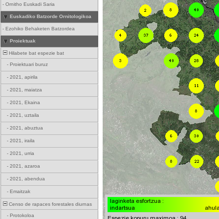
-
Ornitho Euskadi Saria
Euskadiko Batzorde Ornitologikoa
-
Ezohiko Behaketen Batzordea
Proiektuak
Hilabete bat espezie bat
-
Proiektuari buruz
-
2021, apirila
-
2021, maiatza
-
2021, Ekaina
-
2021, uztaila
-
2021, abuztua
-
2021, iraila
-
2021, urria
-
2021, azaroa
-
2021, abendua
-
Emaitzak
Censo de rapaces forestales diurnas
-
Protokoloa