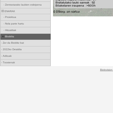
-
Zentsotarako laukien esleipena
ENARAK
-
Proiektua
-
Nola parte hartu
-
Hitzaldiak
Bioblitz
-
Zer da Bioblitz bat
-
2022ko Deialdia
-
Adituak
-
Txostenak
Biolovision