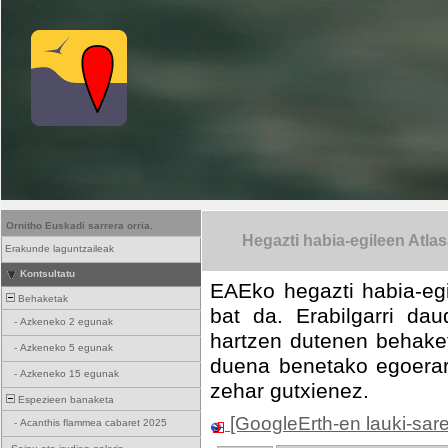
Ornitho Euskadi sarrera orria.
Hegazti habia-egileen Atla
Erakunde laguntzaileak
Kontsultatu
EAEko hegazti habia-egi
Behaketak
bat da. Erabilgarri da
-
Azkeneko 2 egunak
hartzen dutenen behake
-
Azkeneko 5 egunak
duena benetako egoerare
-
Azkeneko 15 egunak
zehar gutxienez.
Espezieen banaketa
[GoogleErth-en lauki-sar
-
Acanthis flammea cabaret 2025